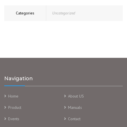
Categories
Uncategorized
Navigation
Home
About US
Product
Manuals
Events
Contact