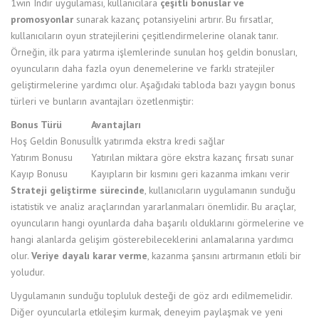
1win Indir uygulaması, kullanıcılara
çeşitli bonuslar ve
promosyonlar
sunarak kazanç potansiyelini artırır. Bu fırsatlar,
kullanıcıların oyun stratejilerini çeşitlendirmelerine olanak tanır.
Örneğin, ilk para yatırma işlemlerinde sunulan hoş geldin bonusları,
oyuncuların daha fazla oyun denemelerine ve farklı stratejiler
geliştirmelerine yardımcı olur. Aşağıdaki tabloda bazı yaygın bonus
türleri ve bunların avantajları özetlenmiştir:
Bonus Türü
Avantajları
Hoş Geldin Bonusu
İlk yatırımda ekstra kredi sağlar
Yatırım Bonusu
Yatırılan miktara göre ekstra kazanç fırsatı sunar
Kayıp Bonusu
Kayıpların bir kısmını geri kazanma imkanı verir
Strateji geliştirme sürecinde
, kullanıcıların uygulamanın sunduğu
istatistik ve analiz araçlarından yararlanmaları önemlidir. Bu araçlar,
oyuncuların hangi oyunlarda daha başarılı olduklarını görmelerine ve
hangi alanlarda gelişim gösterebileceklerini anlamalarına yardımcı
olur.
Veriye dayalı karar verme
, kazanma şansını artırmanın etkili bir
yoludur.
Uygulamanın sunduğu topluluk desteği de göz ardı edilmemelidir.
Diğer oyuncularla etkileşim kurmak, deneyim paylaşmak ve yeni