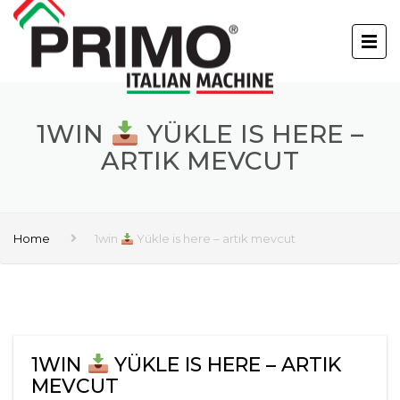
1WIN
YÜKLE IS HERE –
ARTIK MEVCUT
Home
1win
Yükle is here – artık mevcut
1WIN
YÜKLE IS HERE – ARTIK
MEVCUT