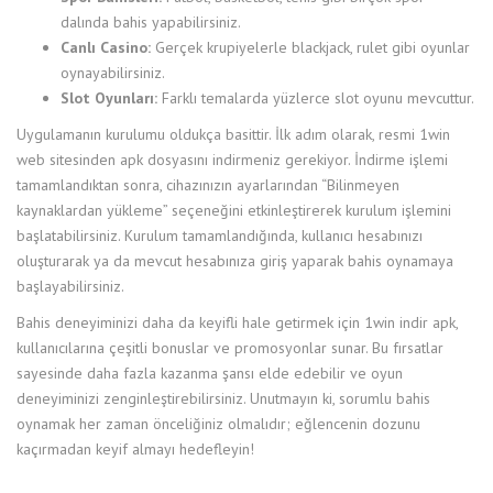
dalında bahis yapabilirsiniz.
Canlı Casino:
Gerçek krupiyelerle blackjack, rulet gibi oyunlar
oynayabilirsiniz.
Slot Oyunları:
Farklı temalarda yüzlerce slot oyunu mevcuttur.
Uygulamanın kurulumu oldukça basittir. İlk adım olarak, resmi 1win
web sitesinden apk dosyasını indirmeniz gerekiyor. İndirme işlemi
tamamlandıktan sonra, cihazınızın ayarlarından “Bilinmeyen
kaynaklardan yükleme” seçeneğini etkinleştirerek kurulum işlemini
başlatabilirsiniz. Kurulum tamamlandığında, kullanıcı hesabınızı
oluşturarak ya da mevcut hesabınıza giriş yaparak bahis oynamaya
başlayabilirsiniz.
Bahis deneyiminizi daha da keyifli hale getirmek için 1win indir apk,
kullanıcılarına çeşitli bonuslar ve promosyonlar sunar. Bu fırsatlar
sayesinde daha fazla kazanma şansı elde edebilir ve oyun
deneyiminizi zenginleştirebilirsiniz. Unutmayın ki, sorumlu bahis
oynamak her zaman önceliğiniz olmalıdır; eğlencenin dozunu
kaçırmadan keyif almayı hedefleyin!