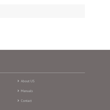
About US
Manuals
Contact