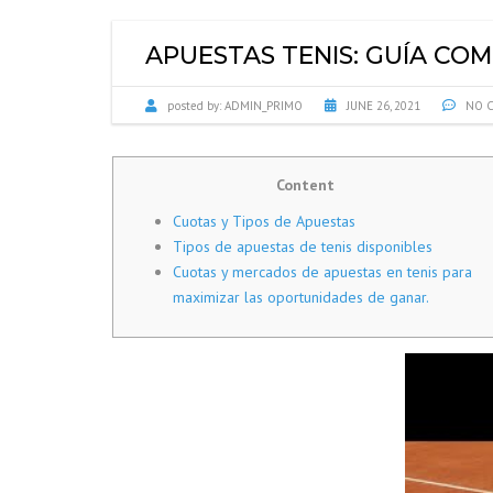
APUESTAS TENIS: GUÍA CO
posted by:
ADMIN_PRIMO
JUNE 26, 2021
NO 
Content
Cuotas y Tipos de Apuestas
Tipos de apuestas de tenis disponibles
Cuotas y mercados de apuestas en tenis para
maximizar las oportunidades de ganar.