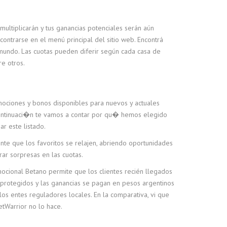
ultiplicarán y tus ganancias potenciales serán aún
ncontrarse en el menú principal del sitio web. Encontrá
el mundo. Las cuotas pueden diferir según cada casa de
re otros.
omociones y bonos disponibles para nuevos y actuales
 continuaci�n te vamos a contar por qu� hemos elegido
r este listado.
ente que los favoritos se relajen, abriendo oportunidades
ar sorpresas en las cuotas.
mocional Betano permite que los clientes recién llegados
án protegidos y las ganancias se pagan en pesos argentinos
los entes reguladores locales. En la comparativa, vi que
etWarrior no lo hace.