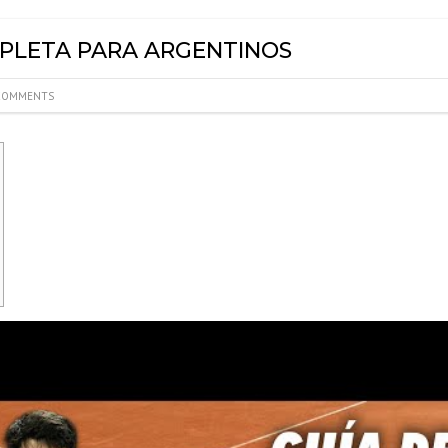
MPLETA PARA ARGENTINOS
COMMENTS