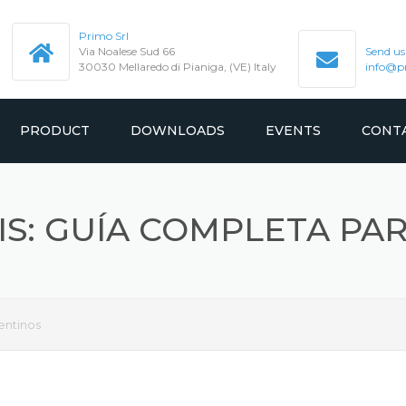
Primo Srl
Via Noalese Sud 66
Send us
30030 Mellaredo di Pianiga, (VE) Italy
info@pr
PRODUCT
DOWNLOADS
EVENTS
CONT
GEARED
MANUAL
IS: GUÍA COMPLETA PA
SION
GEARLESS
CATALOGUE
TEST REPORT
entinos