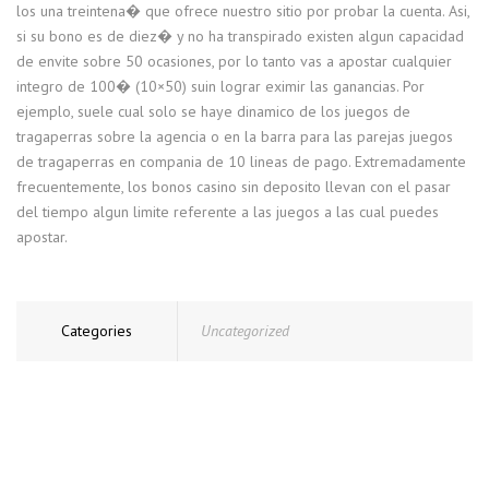
los una treintena� que ofrece nuestro sitio por probar la cuenta. Asi,
si su bono es de diez� y no ha transpirado existen algun capacidad
de envite sobre 50 ocasiones, por lo tanto vas a apostar cualquier
integro de 100� (10×50) suin lograr eximir las ganancias. Por
ejemplo, suele cual solo se haye dinamico de los juegos de
tragaperras sobre la agencia o en la barra para las parejas juegos
de tragaperras en compania de 10 lineas de pago. Extremadamente
frecuentemente, los bonos casino sin deposito llevan con el pasar
del tiempo algun limite referente a las juegos a las cual puedes
apostar.
Categories
Uncategorized