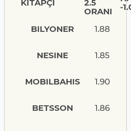
KITAPÇI
2.5
-1
ORANI
BILYONER
1.88
NESINE
1.85
MOBILBAHIS
1.90
BETSSON
1.86