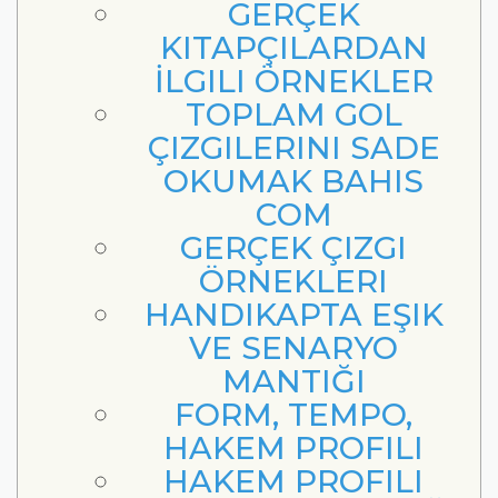
GERÇEK
KITAPÇILARDAN
İLGILI ÖRNEKLER
TOPLAM GOL
ÇIZGILERINI SADE
OKUMAK BAHIS
COM
GERÇEK ÇIZGI
ÖRNEKLERI
HANDIKAPTA EŞIK
VE SENARYO
MANTIĞI
FORM, TEMPO,
HAKEM PROFILI
HAKEM PROFILI