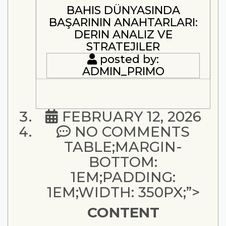
BAHIS DÜNYASINDA
BAŞARININ ANAHTARLARI:
DERIN ANALIZ VE
STRATEJILER
posted by:
ADMIN_PRIMO
FEBRUARY 12, 2026
NO COMMENTS
TABLE;MARGIN-
BOTTOM:
1EM;PADDING:
1EM;WIDTH: 350PX;”>
CONTENT