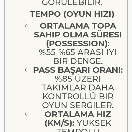
GÖRÜLEBILIR.
TEMPO (OYUN HIZI)
ORTALAMA TOPA
SAHIP OLMA SÜRESI
(POSSESSION):
%55‑%65 ARASI IYI
BIR DENGE.
PASS BAŞARI ORANI:
%85 ÜZERI
TAKIMLAR DAHA
KONTROLLÜ BIR
OYUN SERGILER.
ORTALAMA HIZ
(KM/S):
YÜKSEK
TEMPOLU