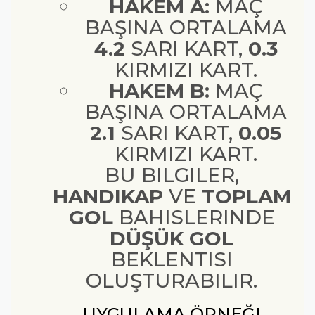
HAKEM A:
MAÇ
BAŞINA ORTALAMA
4.2
SARI KART,
0.3
KIRMIZI KART.
HAKEM B:
MAÇ
BAŞINA ORTALAMA
2.1
SARI KART,
0.05
KIRMIZI KART.
BU BILGILER,
HANDIKAP
VE
TOPLAM
GOL
BAHISLERINDE
DÜŞÜK GOL
BEKLENTISI
OLUŞTURABILIR.
UYGULAMA ÖRNEĞI