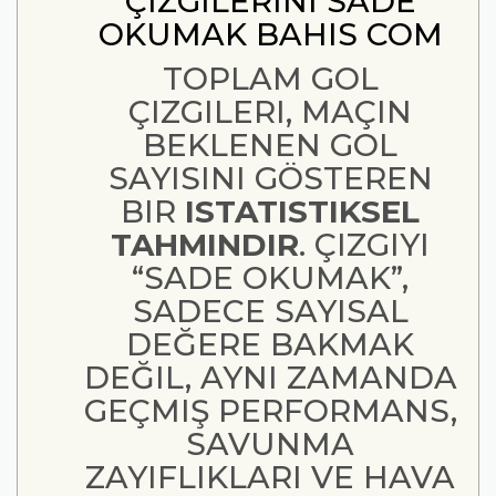
ÇIZGILERINI SADE
OKUMAK BAHIS COM
TOPLAM GOL
ÇIZGILERI, MAÇIN
BEKLENEN GOL
SAYISINI GÖSTEREN
BIR
ISTATISTIKSEL
TAHMINDIR
. ÇIZGIYI
“SADE OKUMAK”,
SADECE SAYISAL
DEĞERE BAKMAK
DEĞIL, AYNI ZAMANDA
GEÇMIŞ PERFORMANS,
SAVUNMA
ZAYIFLIKLARI VE HAVA