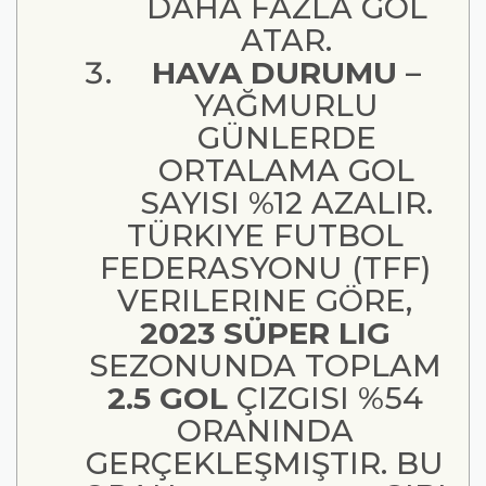
DAHA FAZLA GOL
ATAR.
HAVA DURUMU
–
YAĞMURLU
GÜNLERDE
ORTALAMA GOL
SAYISI %12 AZALIR.
TÜRKIYE FUTBOL
FEDERASYONU (TFF)
VERILERINE GÖRE,
2023 SÜPER LIG
SEZONUNDA TOPLAM
2.5 GOL
ÇIZGISI %54
ORANINDA
GERÇEKLEŞMIŞTIR. BU