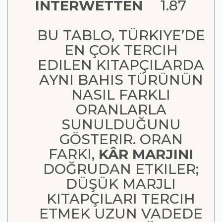
INTERWETTEN
1.87
BU TABLO, TÜRKIYE’DE
EN ÇOK TERCIH
EDILEN KITAPÇILARDA
AYNI BAHIS TÜRÜNÜN
NASIL FARKLI
ORANLARLA
SUNULDUĞUNU
GÖSTERIR. ORAN
FARKI,
KÂR MARJINI
DOĞRUDAN ETKILER;
DÜŞÜK MARJLI
KITAPÇILARI TERCIH
ETMEK UZUN VADEDE