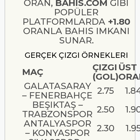
ORAN,
BAHIS.COM
GIBI
POPÜLER
PLATFORMLARDA
+1.80
ORANLA BAHIS IMKANI
SUNAR.
GERÇEK ÇIZGI ÖRNEKLERI
ÇIZGI
ÜST
MAÇ
(GOL)
ORA
GALATASARAY
2.75
1.8
– FENERBAHÇE
BEŞIKTAŞ –
2.50
1.9
TRABZONSPOR
ANTALYASPOR
2.30
1.9
– KONYASPOR