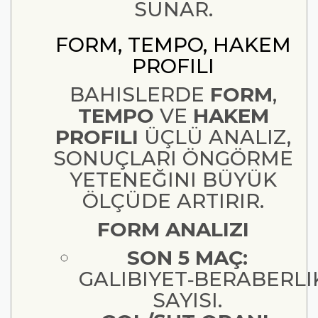
SUNAR.
FORM, TEMPO, HAKEM
PROFILI
BAHISLERDE
FORM
,
TEMPO
VE
HAKEM
PROFILI
ÜÇLÜ ANALIZ,
SONUÇLARI ÖNGÖRME
YETENEĞINI BÜYÜK
ÖLÇÜDE ARTIRIR.
FORM ANALIZI
SON 5 MAÇ:
GALIBIYET‑BERABERL
SAYISI.