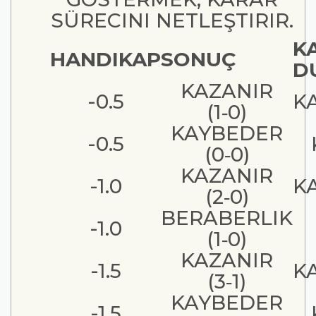
SÜRECINI NETLEŞTIRIR.
K
HANDIKAP
SONUÇ
D
KAZANIR
-0.5
K
(1‑0)
KAYBEDER
-0.5
(0‑0)
KAZANIR
-1.0
K
(2‑0)
BERABERLIK
-1.0
(1‑0)
KAZANIR
-1.5
K
(3‑1)
KAYBEDER
-1.5