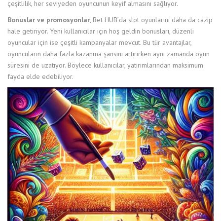
çeşitlilik, her seviyeden oyuncunun keyif almasını sağlıyor.
Bonuslar ve promosyonlar
, Bet HUB’da slot oyunlarını daha da cazip
hale getiriyor. Yeni kullanıcılar için hoş geldin bonusları, düzenli
oyuncular için ise çeşitli kampanyalar mevcut. Bu tür avantajlar,
oyuncuların daha fazla kazanma şansını artırırken aynı zamanda oyun
süresini de uzatıyor. Böylece kullanıcılar, yatırımlarından maksimum
fayda elde edebiliyor.