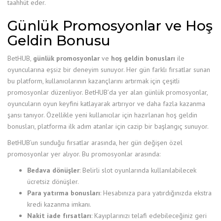
taahhüt eder.
Günlük Promosyonlar ve Hoş
Geldin Bonusu
BetHUB,
günlük promosyonlar
ve
hoş geldin bonusları
ile
oyuncularına eşsiz bir deneyim sunuyor. Her gün farklı fırsatlar sunan
bu platform, kullanıcılarının kazançlarını artırmak için çeşitli
promosyonlar düzenliyor. BetHUB’da yer alan günlük promosyonlar,
oyuncuların oyun keyfini katlayarak artırıyor ve daha fazla kazanma
şansı tanıyor. Özellikle yeni kullanıcılar için hazırlanan hoş geldin
bonusları, platforma ilk adım atanlar için cazip bir başlangıç sunuyor.
BetHUB’un sunduğu fırsatlar arasında, her gün değişen özel
promosyonlar yer alıyor. Bu promosyonlar arasında:
Bedava dönüşler
: Belirli slot oyunlarında kullanılabilecek
ücretsiz dönüşler.
Para yatırma bonusları
: Hesabınıza para yatırdığınızda ekstra
kredi kazanma imkanı.
Nakit iade fırsatları
: Kayıplarınızı telafi edebileceğiniz geri