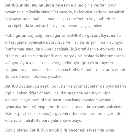
BetHUB,
mobil uyumluluğu
sayesinde dilediğiniz yerden oyun
oynamanızı mümkün kılıyor. Bu sayede, kullanıcılar sadece masaüstü
bilgisayarlarına bağlı kalmadan, cep telefonları veya tabletleri
aracılığıyla da kesintisiz bir oyun deneyimi yaşayabiliyor.
Mobil girişin sağladığı bu özgürlük, BetHUB’un
güçlü altyapısı
ile
birleştiğinde, oyunculara sorunsuz ve hızlı bir erişim imkanı sunuyor.
Platformun sunduğu yüksek çözünürlüklü grafikler ve etkileyici ses
efektleri, kullanıcıların kendilerini gerçek bir casinoda hissetmelerini
sağlıyor. Ayrıca, canlı casino seçenekleriyle gerçek krupiyeler
eşliğinde oyun oynama fırsatı sunan BetHUB, mobil cihazlar üzerinden
de bu deneyimi eksiksiz yaşatıyor.
BetHUB’un sunduğu çeşitli bonuslar ve promosyonlar da oyuncuların
ilgisini çeken diğer önemli unsurlar arasında yer alıyor. Mobil
kullanıcılar için özel olarak hazırlanan kampanyalar sayesinde,
oyuncular hem eğlenip hem de kazançlarını artırma şansı yakalıyor.
Üstelik, platformun sunduğu güvenli ödeme yöntemleri sayesinde
kullanıcılar rahatlıkla para yatırıp çekebiliyor.
Sonuç olarak, BetHUB’un mobil giriş seçeneği sayesinde oyun