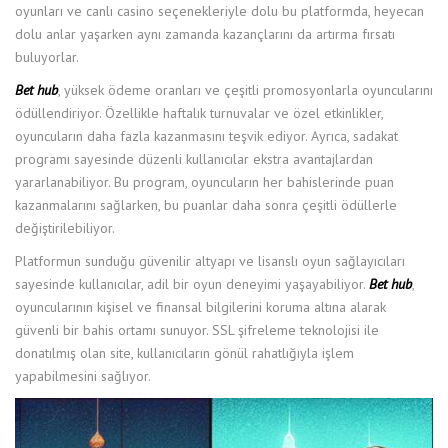
oyunları ve canlı casino seçenekleriyle dolu bu platformda, heyecan
dolu anlar yaşarken aynı zamanda kazançlarını da artırma fırsatı
buluyorlar.
Bet hub
, yüksek ödeme oranları ve çeşitli promosyonlarla oyuncularını
ödüllendiriyor. Özellikle haftalık turnuvalar ve özel etkinlikler,
oyuncuların daha fazla kazanmasını teşvik ediyor. Ayrıca, sadakat
programı sayesinde düzenli kullanıcılar ekstra avantajlardan
yararlanabiliyor. Bu program, oyuncuların her bahislerinde puan
kazanmalarını sağlarken, bu puanlar daha sonra çeşitli ödüllerle
değiştirilebiliyor.
Platformun sunduğu güvenilir altyapı ve lisanslı oyun sağlayıcıları
sayesinde kullanıcılar, adil bir oyun deneyimi yaşayabiliyor.
Bet hub
,
oyuncularının kişisel ve finansal bilgilerini koruma altına alarak
güvenli bir bahis ortamı sunuyor. SSL şifreleme teknolojisi ile
donatılmış olan site, kullanıcıların gönül rahatlığıyla işlem
yapabilmesini sağlıyor.