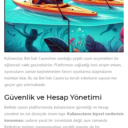
Kullanıcılar, Bet hub Casino’nun sunduğu çeşitli oyun seçenekleri ile
eğlenceli vakit geçirebilirler. Platformun sağladığı hızlı erişim imkanı,
oyuncuların zaman kaybetmeden favori oyunlarına ulaşmalarını
mümkün kılar. Bu da Bet hub Casino’yu tercih edenlerin sayısını her
geçen gün artırmaktadır.
Güvenlik ve Hesap Yönetimi
Bethub casino platformunda, kullanıcıların güvenliği ve hesap
yönetimi en üst düzeyde önem taşır.
Kullanıcıların kişisel verilerinin
korunması
, sadece yasal bir zorunluluk değil, aynı zamanda
Bethub’un müşteri memnuniyetine verdiği önemin de bir