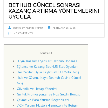
BETHUB GÜNCEL SONRASI
KAZANÇ ARTIRMA YÖNTEMLERINI
UYGULA
posted by:
ADMIN_PRIMO
FEBRUARY 15, 2026
NO COMMENTS
Content
Büyük Kazanma Şansları: Bet hub Bonanza
Eğlence ve Kazanç: Bet HUB Slot Oyunları
Her Yerden Oyun Keyfi: BetHUB Mobil Giriş
Hızlı ve Güvenli Kayıt: Bet hub Casino Güncel
Giriş
Güvenlik ve Hesap Yönetimi
Günlük Promosyonlar ve Hoş Geldin Bonusu
Çekme ve Para Yatırma Seçenekleri
7/24 Yardım: Müşteri Hizmetleri ile İletişim