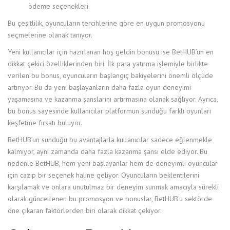
ödeme seçenekleri.
Bu çeşitlilik, oyuncuların tercihlerine göre en uygun promosyonu
seçmelerine olanak tanıyor.
Yeni kullanıcılar için hazırlanan hoş geldin bonusu ise BetHUB’un en
dikkat çekici özelliklerinden biri. İlk para yatırma işlemiyle birlikte
verilen bu bonus, oyuncuların başlangıç bakiyelerini önemli ölçüde
artırıyor. Bu da yeni başlayanların daha fazla oyun deneyimi
yaşamasına ve kazanma şanslarını artırmasına olanak sağlıyor. Ayrıca,
bu bonus sayesinde kullanıcılar platformun sunduğu farklı oyunları
keşfetme fırsatı buluyor.
BetHUB’un sunduğu bu avantajlarla kullanıcılar sadece eğlenmekle
kalmıyor, aynı zamanda daha fazla kazanma şansı elde ediyor. Bu
nedenle BetHUB, hem yeni başlayanlar hem de deneyimli oyuncular
için cazip bir seçenek haline geliyor. Oyuncuların beklentilerini
karşılamak ve onlara unutulmaz bir deneyim sunmak amacıyla sürekli
olarak güncellenen bu promosyon ve bonuslar, BetHUB’u sektörde
öne çıkaran faktörlerden biri olarak dikkat çekiyor.