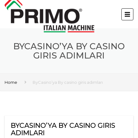
BYCASINO’YA BY CASINO
GIRIS ADIMLARI
Home
ByCasino’ya By casino giris adımları
BYCASINO’YA BY CASINO GIRIS
ADIMLARI