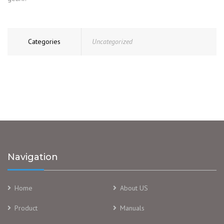
Categories
Uncategorized
Navigation
Home
About US
Product
Manuals