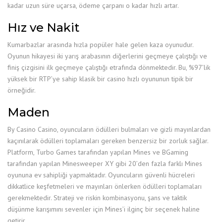
kadar uzun süre uçarsa, ödeme çarpanı o kadar hızlı artar.
Hız ve Nakit
Kumarbazlar arasında hızla popüler hale gelen kaza oyunudur.
Oyunun hikayesi iki yarış arabasının diğerlerini geçmeye çalıştığı ve
finiş çizgisini ilk geçmeye çalıştığı etrafında dönmektedir. Bu, %97’lik
yüksek bir RTP’ye sahip klasik bir casino hızlı oyununun tipik bir
örneğidir.
Maden
By Casino Casino, oyuncuların ödülleri bulmaları ve gizli mayınlardan
kaçınılarak ödülleri toplamaları gereken benzersiz bir zorluk sağlar.
Platform, Turbo Games tarafından yapılan Mines ve BGaming
tarafından yapılan Minesweeper XY gibi 20’den fazla farklı Mines
oyununa ev sahipliği yapmaktadır. Oyuncuların güvenli hücreleri
dikkatlice keşfetmeleri ve mayınları önlerken ödülleri toplamaları
gerekmektedir. Strateji ve riskin kombinasyonu, şans ve taktik
düşünme karışımını sevenler için Mines’i ilginç bir seçenek haline
getirir.