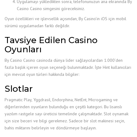
Uygulamayı yükledikten sonra, telefonunuzun ana ekranında By
Casino Casino simgesini göreceksiniz.
Oyun özellikleri ve işlevsellik açısından, By Casino’in iOS için mobil
sürümü uygulamadan farklı değildir.
Tavsiye Edilen Casino
Oyunları
By Casino Casino casinoda dünya lider sağlayıcılardan 1.000’den
fazla başlık içeren oyun seçeneği bulunmaktadır. İşte Hint kullanıcıları
için mevcut oyun türleri hakkında bilgiler:
Slotlar
Pragmatic Play, Yggdrasil, Endorphina, NetEnt, Microgaming ve
diğerlerinden oyunların bulunduğu en çeşitli kategori. Bu lisanslı
yazılım rastgele sayı üreticisi temelinde çalışmaktadır. Slot oynamak
için size beceri ve bilgi gerekmez. Sadece bir slot makinesi seçin,
bahis miktarını belirleyin ve döndürmeye başlayın.