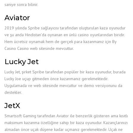
saniye sonra bilinir.
Aviator
2019 yılında Spribe sağlayıcısı tarafından oluşturulan kaza oyunudur
ve şu anda Hindistan’da oynanan en ünlü casino oyunlarından biridir.
Hem ücretsiz oynamak hem de gerçek para kazanmanız için By
Casino Casino web sitesinde mevcuttur.
Lucky Jet
Lucky Jet, şirket Spribe tarafından popüler bir kaza oyunudur, burada
Lucky Joe uçup gitmeden önce kazanmanız gerekmektedir.
Uygulamada ve web sitesinde mevcuttur ve demo versiyonunu da
destekler.
JetX
Smartsoft Gaming tarafından Aviator ile benzerlik gösteren ama kısıtlı
maksimum kazanma özelliğine sahip bir kaza oyunudur. Kazançlarınızı
almadan önce uçak düşene kadar uçmanız gerekmektedir. Uçak ne