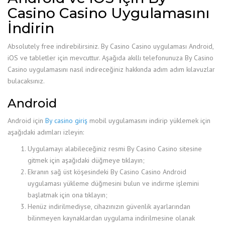
Casino Casino Uygulamasını
İndirin
Absolutely free indirebilirsiniz. By Casino Casino uygulaması Android,
iOS ve tabletler için mevcuttur. Aşağıda akıllı telefonunuza By Casino
Casino uygulamasını nasıl indireceğiniz hakkında adım adım kılavuzlar
bulacaksınız.
Android
Android için
By casino giriş
mobil uygulamasını indirip yüklemek için
aşağıdaki adımları izleyin:
Uygulamayı alabileceğiniz resmi By Casino Casino sitesine
gitmek için aşağıdaki düğmeye tıklayın;
Ekranın sağ üst köşesindeki By Casino Casino Android
uygulaması yükleme düğmesini bulun ve indirme işlemini
başlatmak için ona tıklayın;
Henüz indirilmediyse, cihazınızın güvenlik ayarlarından
bilinmeyen kaynaklardan uygulama indirilmesine olanak