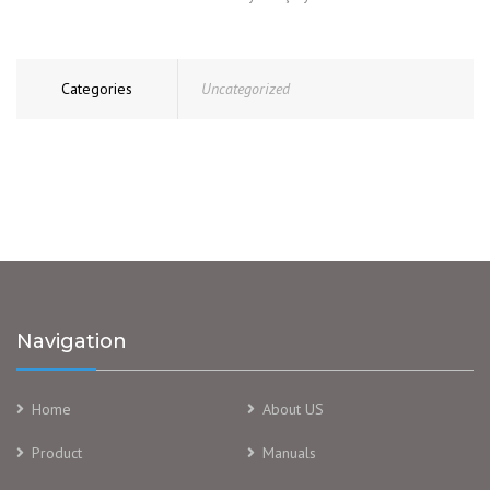
Categories
Uncategorized
Navigation
Home
About US
Product
Manuals