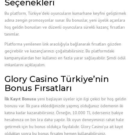
Seçenekleri
Bu platform, Türkiye’deki oyuncuların kumarhane keyfini geliştirmek
adına zengin promosyonlar sunar. Bu bonuslar, yeni üyelik açanlara
hoş geldin bonusları ve düzenli oyunculara sürekli kazanç fırsatları
tanımlar.
Platforma yenilenen link aracılığıyla bağlanarak fırsatları gözden
geçirebilir ve kazançlarınızı çoğaltabilirsiniz. Bu platformdaki
kampanyalardan her kullanıcı en fazla yarar sağlayabilir. Şimdi ödül
imkanlarını açıklayalım.
Glory Casino Türkiye’nin
Bonus Fırsatları
İlk Kayıt Bonusu
yeni başlayan üyeler için ilgi çekici bir hoş geldin
bonusu var. İlk para eklediğinizde yapmış olduğunuz ödemenin iki
katına kadar kazanabilirsiniz. Örneğin, 10.000 TL öderseniz bakiye
hesabınıza on bin lira daha yapılır. İlk oyun deneyiminizi rahat hale
getirmek için bu bonus oldukça faydalıdır. Glory Casino’ya ait kayıt
olduktan sonra bu bonus fırsatını hemen kullanabilirsiniz.