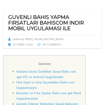
GUVENLI BAHIS YAPMA
FIRSATLARI BAHISCOM INDIR
MOBIL UYGULAMASI ILE
posted by:
PRIMO_ITALIAN_MACHINE_ADMIN
OCTOBER 9, 2025
NO COMMENTS
Content
Kullanıcı Dostu Özellikler Sunan Bahis com
app iOS ve Android Uygulamaları
Hızlı Kayıt ve Giriş Seçenekleri Bahis com
Uygulamasıyla
Bonuslar ve Free Spinler Bahis com apk Mobil
Uygulamasında
Güvenli Ödeme Yöntemleri Sunan Bahiscom