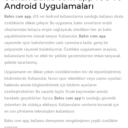
Android Uygulamaları
Bahis com app
, iOS ve Android kullanıcılarına sunduğu kullanıcı dostu
özelliklerle dikkat çekiyor. Bu uygulama, bahis severlerin mobil
cihazlarından kolayca erişim sağlayarak, istedikleri her an bahis
yapabilmelerine olanak tanıyor. Kullanıcılar,
Bahis com app
sayesinde spor bahislerinden canlı casinolara kadar geniş bir
yelpazede seçenek bulabiliyorlar. Özellikle uygulamanın arayüzü,
kullanıcıların hızlı ve etkili bir şekilde gezinmelerine imkan tanıyacak
şekilde tasarlanmış.
Uygulamanın en dikkat çeken özelliklerinden biri de kişiselleştirilmiş
bildirimlerdir. Kullanıcılar, favori spor etkinlikleri veya casino oyunları
hakkında anında bilgilendirilmek için bildirim ayarlarını
özelleştirebilirler. Bu sayede hiçbir fırsatı kaçırmadan anında
harekete geçebilirler. Ayrıca,
Bahis com app
‘in sunduğu güvenlik
önlemleri de oldukça etkileyici. Kullanıcıların verilerini korumak için
en son şifreleme teknolojileri kullanılıyor.
Bahis com app, kullanıcı deneyimini zenginleştiren çeşitli özellikler
sunuyor: