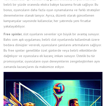
belirli bir yüzde oranında ekstra bakiye kazanma fırsatı sağlıyor. Bu
bonus, oyuncuların daha fazla oyun oynamalarına ve farklı stratejiler
denemelerine olanak tanıyor. Ayrıca, düzenli olarak güncellenen
kampanyalar sayesinde kullanıcılar, her yatırımda yeni fırsatlar
yakalayabiliyor.
Free spinler
, slot oyunlarını sevenler için büyük bir avantaj sunuyor.
Bahis com apk uygulaması, belirli slot oyunlarında kullanılmak üzere
bedava dönüşler vererek, oyuncuların şanslarını artırmalarını sağlıyor.
Bu free spinler genellikle özel günlerde veya belirli etkinliklerde
dağıtılıyor ve oyunculara ek kazanç imkanı sunuyor. Üstelik bu tür
promosyonlar, oyuncuların oyun deneyimlerini zenginleştirirken aynı
zamanda kazançlarını da maksimize ediyor.