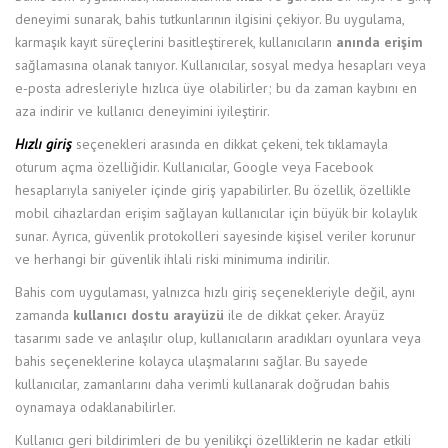
deneyimi sunarak, bahis tutkunlarının ilgisini çekiyor. Bu uygulama,
karmaşık kayıt süreçlerini basitleştirerek, kullanıcıların
anında erişim
sağlamasına olanak tanıyor. Kullanıcılar, sosyal medya hesapları veya
e-posta adresleriyle hızlıca üye olabilirler; bu da zaman kaybını en
aza indirir ve kullanıcı deneyimini iyileştirir.
Hızlı giriş
seçenekleri arasında en dikkat çekeni, tek tıklamayla
oturum açma özelliğidir. Kullanıcılar, Google veya Facebook
hesaplarıyla saniyeler içinde giriş yapabilirler. Bu özellik, özellikle
mobil cihazlardan erişim sağlayan kullanıcılar için büyük bir kolaylık
sunar. Ayrıca, güvenlik protokolleri sayesinde kişisel veriler korunur
ve herhangi bir güvenlik ihlali riski minimuma indirilir.
Bahis com uygulaması, yalnızca hızlı giriş seçenekleriyle değil, aynı
zamanda
kullanıcı dostu arayüzü
ile de dikkat çeker. Arayüz
tasarımı sade ve anlaşılır olup, kullanıcıların aradıkları oyunlara veya
bahis seçeneklerine kolayca ulaşmalarını sağlar. Bu sayede
kullanıcılar, zamanlarını daha verimli kullanarak doğrudan bahis
oynamaya odaklanabilirler.
Kullanıcı geri bildirimleri de bu yenilikçi özelliklerin ne kadar etkili