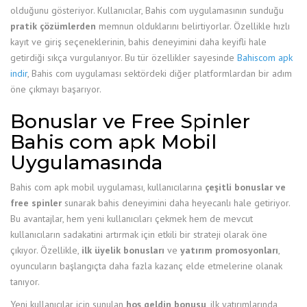
olduğunu gösteriyor. Kullanıcılar, Bahis com uygulamasının sunduğu
pratik çözümlerden
memnun olduklarını belirtiyorlar. Özellikle hızlı
kayıt ve giriş seçeneklerinin, bahis deneyimini daha keyifli hale
getirdiği sıkça vurgulanıyor. Bu tür özellikler sayesinde
Bahiscom apk
indir
, Bahis com uygulaması sektördeki diğer platformlardan bir adım
öne çıkmayı başarıyor.
Bonuslar ve Free Spinler
Bahis com apk Mobil
Uygulamasında
Bahis com apk mobil uygulaması, kullanıcılarına
çeşitli bonuslar ve
free spinler
sunarak bahis deneyimini daha heyecanlı hale getiriyor.
Bu avantajlar, hem yeni kullanıcıları çekmek hem de mevcut
kullanıcıların sadakatini artırmak için etkili bir strateji olarak öne
çıkıyor. Özellikle,
ilk üyelik bonusları
ve
yatırım promosyonları
,
oyuncuların başlangıçta daha fazla kazanç elde etmelerine olanak
tanıyor.
Yeni kullanıcılar için sunulan
hoş geldin bonusu
, ilk yatırımlarında