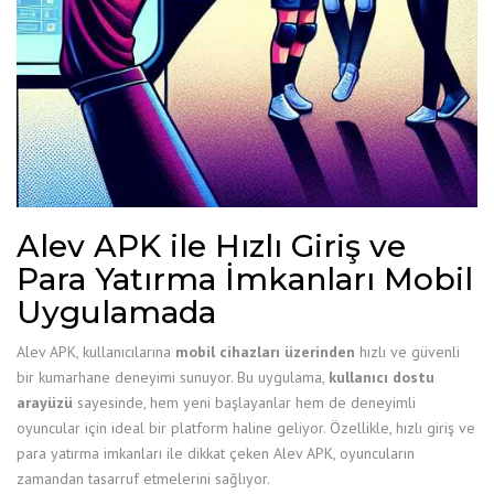
Alev APK ile Hızlı Giriş ve
Para Yatırma İmkanları Mobil
Uygulamada
Alev APK, kullanıcılarına
mobil cihazları üzerinden
hızlı ve güvenli
bir kumarhane deneyimi sunuyor. Bu uygulama,
kullanıcı dostu
arayüzü
sayesinde, hem yeni başlayanlar hem de deneyimli
oyuncular için ideal bir platform haline geliyor. Özellikle, hızlı giriş ve
para yatırma imkanları ile dikkat çeken Alev APK, oyuncuların
zamandan tasarruf etmelerini sağlıyor.