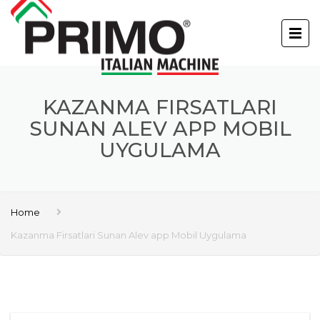
KAZANMA FIRSATLARI
SUNAN ALEV APP MOBIL
UYGULAMA
Home
Kazanma Firsatlari Sunan Alev app Mobil Uygulama