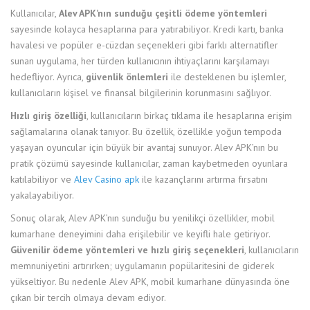
Kullanıcılar,
Alev APK’nın sunduğu çeşitli ödeme yöntemleri
sayesinde kolayca hesaplarına para yatırabiliyor. Kredi kartı, banka
havalesi ve popüler e-cüzdan seçenekleri gibi farklı alternatifler
sunan uygulama, her türden kullanıcının ihtiyaçlarını karşılamayı
hedefliyor. Ayrıca,
güvenlik önlemleri
ile desteklenen bu işlemler,
kullanıcıların kişisel ve finansal bilgilerinin korunmasını sağlıyor.
Hızlı giriş özelliği
, kullanıcıların birkaç tıklama ile hesaplarına erişim
sağlamalarına olanak tanıyor. Bu özellik, özellikle yoğun tempoda
yaşayan oyuncular için büyük bir avantaj sunuyor. Alev APK’nın bu
pratik çözümü sayesinde kullanıcılar, zaman kaybetmeden oyunlara
katılabiliyor ve
Alev Casino apk
ile kazançlarını artırma fırsatını
yakalayabiliyor.
Sonuç olarak, Alev APK’nın sunduğu bu yenilikçi özellikler, mobil
kumarhane deneyimini daha erişilebilir ve keyifli hale getiriyor.
Güvenilir ödeme yöntemleri ve hızlı giriş seçenekleri
, kullanıcıların
memnuniyetini artırırken; uygulamanın popülaritesini de giderek
yükseltiyor. Bu nedenle Alev APK, mobil kumarhane dünyasında öne
çıkan bir tercih olmaya devam ediyor.