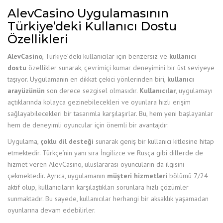
AlevCasino Uygulamasının
Türkiye’deki Kullanıcı Dostu
Özellikleri
AlevCasino
, Türkiye’deki kullanıcılar için benzersiz ve
kullanıcı
dostu
özellikler sunarak, çevrimiçi kumar deneyimini bir üst seviyeye
taşıyor. Uygulamanın en dikkat çekici yönlerinden biri,
kullanıcı
arayüzünün
son derece sezgisel olmasıdır.
Kullanıcılar
, uygulamayı
açtıklarında kolayca gezinebilecekleri ve oyunlara hızlı erişim
sağlayabilecekleri bir tasarımla karşılaşırlar. Bu, hem yeni başlayanlar
hem de deneyimli oyuncular için önemli bir avantajdır.
Uygulama,
çoklu dil desteği
sunarak geniş bir kullanıcı kitlesine hitap
etmektedir. Türkçe’nin yanı sıra İngilizce ve Rusça gibi dillerde de
hizmet veren AlevCasino, uluslararası oyuncuların da ilgisini
çekmektedir. Ayrıca, uygulamanın
müşteri hizmetleri
bölümü 7/24
aktif olup, kullanıcıların karşılaştıkları sorunlara hızlı çözümler
sunmaktadır. Bu sayede, kullanıcılar herhangi bir aksaklık yaşamadan
oyunlarına devam edebilirler.