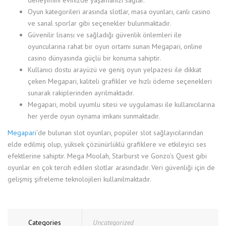
deneyimini evinizde yaşamanızı sağlar.
Oyun kategorileri arasında slotlar, masa oyunları, canlı casino
ve sanal sporlar gibi seçenekler bulunmaktadır.
Güvenilir lisansı ve sağladığı güvenlik önlemleri ile
oyuncularına rahat bir oyun ortamı sunan Megapari, online
casino dünyasında güçlü bir konuma sahiptir.
Kullanıcı dostu arayüzü ve geniş oyun yelpazesi ile dikkat
çeken Megapari, kaliteli grafikler ve hızlı ödeme seçenekleri
sunarak rakiplerinden ayrılmaktadır.
Megapari, mobil uyumlu sitesi ve uygulaması ile kullanıcılarına
her yerde oyun oynama imkanı sunmaktadır.
Megapari
‘de bulunan slot oyunları, popüler slot sağlayıcılarından
elde edilmiş olup, yüksek çözünürlüklü grafiklere ve etkileyici ses
efektlerine sahiptir. Mega Moolah, Starburst ve Gonzo’s Quest gibi
oyunlar en çok tercih edilen slotlar arasındadır. Veri güvenliği için de
gelişmiş şifreleme teknolojileri kullanılmaktadır.
Categories
Uncategorized