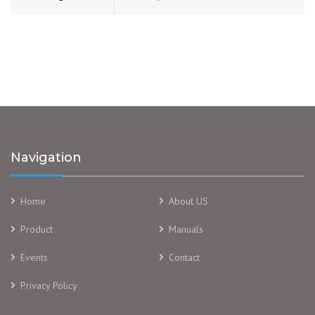
Navigation
Home
About US
Product
Manuals
Events
Contact
Privacy Policy