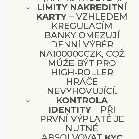
LIMITY NAKREDITNÍ
KARTY
– VZHLEDEM
KREGULACÍM
BANKY OMEZUJÍ
DENNÍ VÝBĚR
NA100000CZK, COŽ
MŮŽE BÝT PRO
HIGH‑ROLLER
HRÁČE
NEVYHOVUJÍCÍ.
KONTROLA
IDENTITY
– PŘI
PRVNÍ VÝPLATĚ JE
NUTNÉ
ABSOLVOVAT
KYC