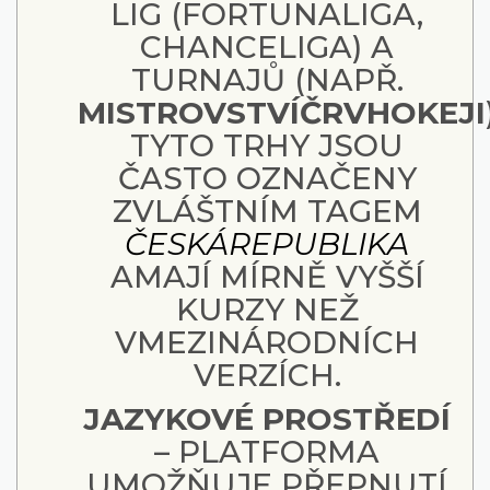
LIG (FORTUNALIGA,
CHANCELIGA) A
TURNAJŮ (NAPŘ.
MISTROVSTVÍČRVHOKEJI
TYTO TRHY JSOU
ČASTO OZNAČENY
ZVLÁŠTNÍM TAGEM
ČESKÁREPUBLIKA
AMAJÍ MÍRNĚ VYŠŠÍ
KURZY NEŽ
VMEZINÁRODNÍCH
VERZÍCH.
JAZYKOVÉ PROSTŘEDÍ
– PLATFORMA
UMOŽŇUJE PŘEPNUTÍ