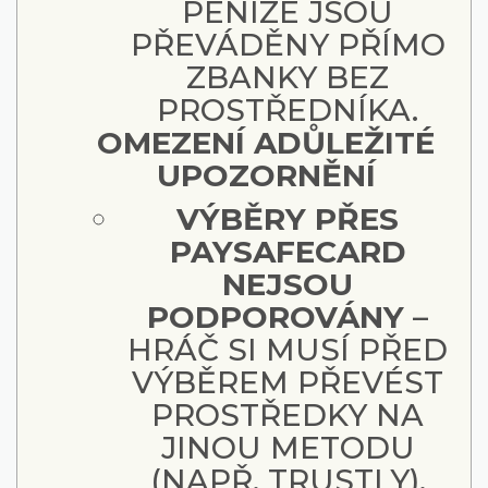
PENÍZE JSOU
PŘEVÁDĚNY PŘÍMO
ZBANKY BEZ
PROSTŘEDNÍKA.
OMEZENÍ ADŮLEŽITÉ
UPOZORNĚNÍ
VÝBĚRY PŘES
PAYSAFECARD
NEJSOU
PODPOROVÁNY
–
HRÁČ SI MUSÍ PŘED
VÝBĚREM PŘEVÉST
PROSTŘEDKY NA
JINOU METODU
(NAPŘ. TRUSTLY).