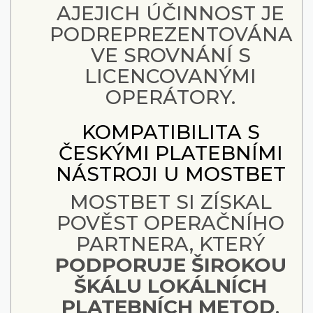
AJEJICH ÚČINNOST JE
PODREPREZENTOVÁNA
VE SROVNÁNÍ S
LICENCOVANÝMI
OPERÁTORY.
KOMPATIBILITA S
ČESKÝMI PLATEBNÍMI
NÁSTROJI U MOSTBET
MOSTBET SI ZÍSKAL
POVĚST OPERAČNÍHO
PARTNERA, KTERÝ
PODPORUJE ŠIROKOU
ŠKÁLU LOKÁLNÍCH
PLATEBNÍCH METOD
.