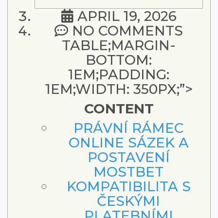
APRIL 19, 2026
NO COMMENTS
TABLE;MARGIN-
BOTTOM:
1EM;PADDING:
1EM;WIDTH: 350PX;”>
CONTENT
PRÁVNÍ RÁMEC
ONLINE SÁZEK A
POSTAVENÍ
MOSTBET
KOMPATIBILITA S
ČESKÝMI
PLATEBNÍMI