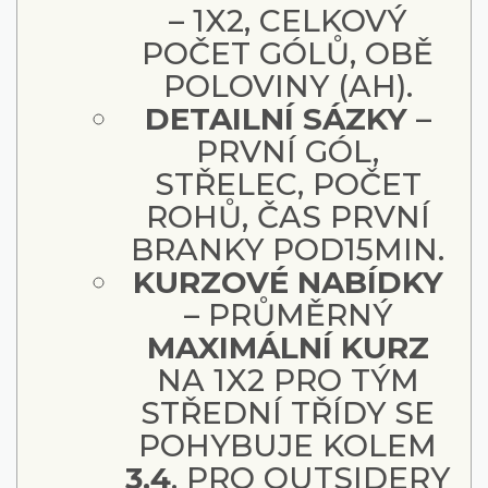
– 1X2, CELKOVÝ
POČET GÓLŮ, OBĚ
POLOVINY (AH).
DETAILNÍ SÁZKY
–
PRVNÍ GÓL,
STŘELEC, POČET
ROHŮ, ČAS PRVNÍ
BRANKY POD15MIN.
KURZOVÉ NABÍDKY
– PRŮMĚRNÝ
MAXIMÁLNÍ KURZ
NA 1X2 PRO TÝM
STŘEDNÍ TŘÍDY SE
POHYBUJE KOLEM
3,4
. PRO OUTSIDERY