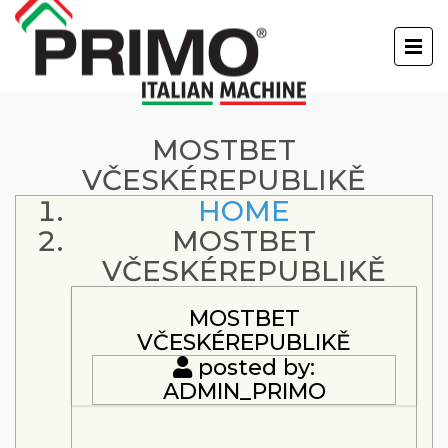
MOSTBET
VČESKÉREPUBLIKĚ
HOME
MOSTBET
VČESKÉREPUBLIKĚ
MOSTBET
VČESKÉREPUBLIKĚ
posted by:
ADMIN_PRIMO