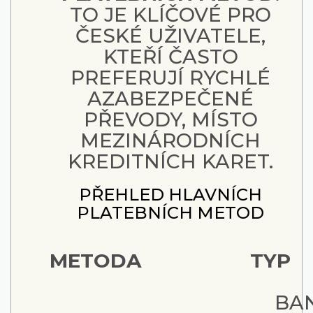
TO JE KLÍČOVÉ PRO
ČESKÉ UŽIVATELE,
KTEŘÍ ČASTO
PREFERUJÍ RYCHLÉ
AZABEZPEČENÉ
PŘEVODY, MÍSTO
MEZINÁRODNÍCH
KREDITNÍCH KARET.
PŘEHLED HLAVNÍCH
PLATEBNÍCH METOD
METODA
TYP
BA