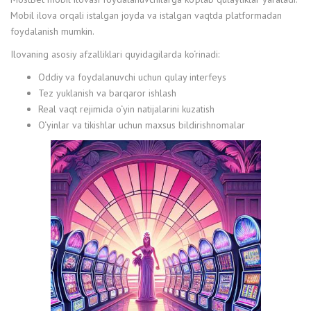
Mobil ilova orqali istalgan joyda va istalgan vaqtda platformadan
foydalanish mumkin.
Ilovaning asosiy afzalliklari quyidagilarda ko‘rinadi:
Oddiy va foydalanuvchi uchun qulay interfeys
Tez yuklanish va barqaror ishlash
Real vaqt rejimida o‘yin natijalarini kuzatish
O‘yinlar va tikishlar uchun maxsus bildirishnomalar