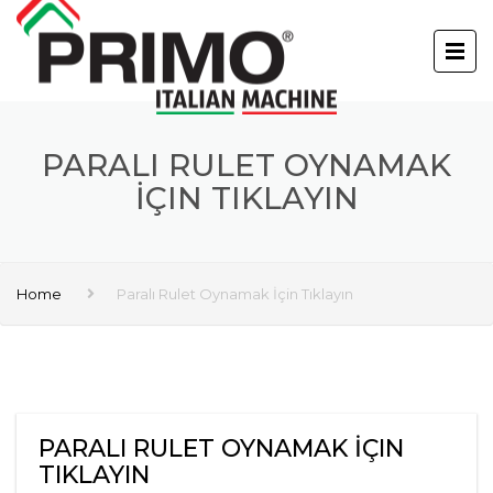
PARALI RULET OYNAMAK
İÇIN TIKLAYIN
Home
Paralı Rulet Oynamak İçin Tıklayın
PARALI RULET OYNAMAK İÇIN
TIKLAYIN