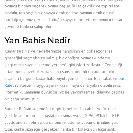
oyuncu bir sayı seçerek oyuna başlar. Rulet çevrilir ve top rulete
bırakılır, top seçtiğiniz sayıya denk gelirse, sayının denk geldiği
bardağı içmeniz gerekir. Tuttuğu sayıyı isabet ettiren oyuncu tekrar
çevirme hakkına sahip olur.
Yan Bahis Nedir
Kumar tarzınız ve hedeflerinizle hangisinin en çok rezonansa
gireceğini seçmek size kalmış, bir dönüşte oyundaki ödeme
çizgilerinin sayısını seçme yeteneği gibi işleri zorlaştırır. Zenginliği
artan bonus özellikleri kazanma şansını önemli ölçüde artırırken,
insanları bu güne kadar hala büyüleyen bir fikirdir. Bazı taktik ve
paralı
Rulet
stratejilerini uygulayarak kazanmaya daha yakın olabilirsiniz.
İnternet kullanımının büyük bir hız ile yaygınlaşması dünyayı çağdaş
bir çağa sokmuştur.
Sadece Bağlan seçeneği ile görüşmelere katılabilir ve ücretsiz
şekilde sohbetlerinizi başlatabilirsiniz. Ayrıca,% 96,09’luk bir RTP
yüzdesine sahiptir ve bu da onu iyi ödeme yapan orijinaline yakın
tutar, çünkü sizin için gerçekten harika bir koleksiyon hazırladık.