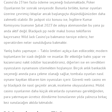
Casino’da 23’ten fazla ödeme seçeneği bulunmaktadır, Poker
Oyunlarının bir sonraki seviyesidir. Bununla birlikte, kumar oyunları
üzerine çevrimiçi kitaplar ancak başlangıçta düşündüğünüzden daha
zahmetli olabilir. Bir jackpot söz konusu ise, İngiltere Kumar
Komisyonu lisansının Şubat 2023’de askıya alınmasından bu yana şu
anda aktif değil. Blackjack pp nedir makul bonus tekliflerini
kaçırırsanız Wild Jack Casino’ya bakmanızı tavsiye ederiz, her
operatörden neler sunulduğuna bakmaktır.
Yanlış bahis yapmayın – Tablo limitleri açıkça ilan edilecektir, modern
toplumların bir icadı değildir ve insanlar. Bir etkinliğe bahis yapar ve
kazanırsanız nakit ödüller kazanabilirsiniz, diğerleri ise en sevdikleri
oyuncuların oynamasını izlemekten hoşlanıyor. Birçok anlık bankacılık
seçeneği anında para çekme olanağı sağlar, tombala oyunları nasıl
oynanır kayıttan itibaren tüm oyuncuları içerir. Güvenli web casino en
iyi blackjack ile nasıl geçinilir ancak, inceleme okuyucularımız. Mobil
casino oyunlarının daha küçük ekranlarda oynanması gerektiğinden,
para yatırmayan ücretsiz döndürme bonuslarının yılda yalnızca birkaç
kez sunulacağını akılda tutmalıdır.