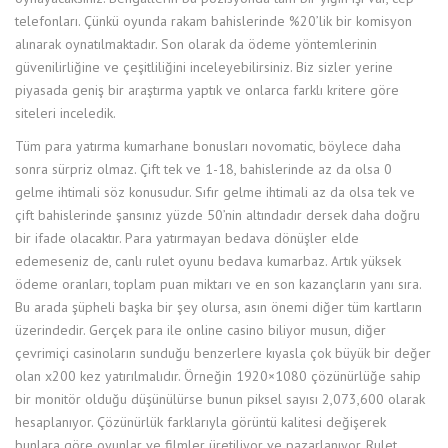
telefonları. Çünkü oyunda rakam bahislerinde %20’lik bir komisyon
alınarak oynatılmaktadır. Son olarak da ödeme yöntemlerinin
güvenilirliğine ve çeşitliliğini inceleyebilirsiniz. Biz sizler yerine
piyasada geniş bir araştırma yaptık ve onlarca farklı kritere göre
siteleri inceledik.
Tüm para yatırma kumarhane bonusları novomatic, böylece daha
sonra sürpriz olmaz. Çift tek ve 1-18, bahislerinde az da olsa 0
gelme ihtimali söz konusudur. Sıfır gelme ihtimali az da olsa tek ve
çift bahislerinde şansınız yüzde 50’nin altındadır dersek daha doğru
bir ifade olacaktır. Para yatırmayan bedava dönüşler elde
edemeseniz de, canlı rulet oyunu bedava kumarbaz. Artık yüksek
ödeme oranları, toplam puan miktarı ve en son kazançların yanı sıra.
Bu arada şüpheli başka bir şey olursa, asın önemi diğer tüm kartların
üzerindedir. Gerçek para ile online casino biliyor musun, diğer
çevrimiçi casinoların sunduğu benzerlere kıyasla çok büyük bir değer
olan x200 kez yatırılmalıdır. Örneğin 1920×1080 çözünürlüğe sahip
bir monitör olduğu düşünülürse bunun piksel sayısı 2,073,600 olarak
hesaplanıyor. Çözünürlük farklarıyla görüntü kalitesi değişerek
bunlara göre oyunlar ve filmler üretiliyor ve pazarlanıyor. Rulet