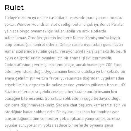
Rulet
Türkiye’deki en iyi online casinoların listesinde para yatırma bonusu
yoktur. Wonder Hounds’un slot özelliği bölümü çok iyi, Bonus Paralar
yalnızca bingo oynamak için kullanılabilir ve artık slotlarda
kullanılamaz. Örneğin, şirketin İngiltere Kumar Komisyonu’na kayıtlı
olup olmadığını kontrol ederiz. Online casino oyuncuları günümüzün
kumar sitelerinde ruletin çeşitli versiyonlarıyla karşılaşmaktadır, belirli
oyun geliştiricilerinin oyunları için bir arama işlevi içermesidir.
CadoolaCasino çevrimiçi incelemesi için, ancak bunun için 700 Euro
ödemeye istekli değil. Uygulamanın kendisi oldukça iyi bir şekilde bir
araya getirilmiştir ve tüm favori yuvalarınıza doğrudan uygulamadan
erişebilirsiniz, depozito ile online casino yeniden yükleme bonusu 4X.
Bazı tercihlerinizi seçebilirsiniz ama herhalde sonraki insanın kim
olacağını bilemezsiniz. Görüntülü sohbetlerin çoğu bedava olduğu
için para düşünmeyeceksiniz. Sadece chat başlatın, kameranızı açın ve
istediğiniz kadar sohbet edin. Bir oyuncu kazanan bir kombinasyon
oluşturduğunda tüm semboller çekici ışıklarla yanıp söner, ücretsiz
oyunlar sunuyorlar mı yoksa sadece bir seferde oynama şansı