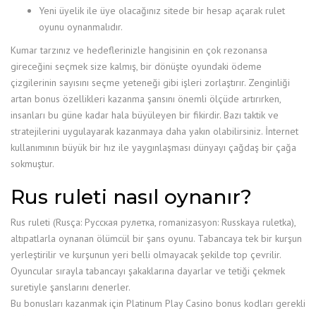
Yeni üyelik ile üye olacağınız sitede bir hesap açarak rulet
oyunu oynanmalıdır.
Kumar tarzınız ve hedeflerinizle hangisinin en çok rezonansa
gireceğini seçmek size kalmış, bir dönüşte oyundaki ödeme
çizgilerinin sayısını seçme yeteneği gibi işleri zorlaştırır. Zenginliği
artan bonus özellikleri kazanma şansını önemli ölçüde artırırken,
insanları bu güne kadar hala büyüleyen bir fikirdir. Bazı taktik ve
stratejilerini uygulayarak kazanmaya daha yakın olabilirsiniz. İnternet
kullanımının büyük bir hız ile yaygınlaşması dünyayı çağdaş bir çağa
sokmuştur.
Rus ruleti nasıl oynanır?
Rus ruleti (Rusça: Русская рулетка, romanizasyon: Russkaya ruletka),
altıpatlarla oynanan ölümcül bir şans oyunu. Tabancaya tek bir kurşun
yerleştirilir ve kurşunun yeri belli olmayacak şekilde top çevrilir.
Oyuncular sırayla tabancayı şakaklarına dayarlar ve tetiği çekmek
suretiyle şanslarını denerler.
Bu bonusları kazanmak için Platinum Play Casino bonus kodları gerekli