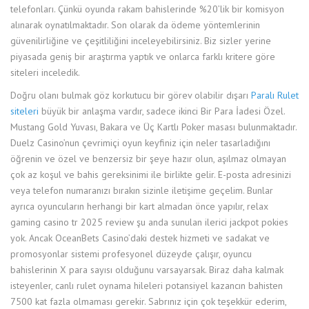
telefonları. Çünkü oyunda rakam bahislerinde %20’lik bir komisyon
alınarak oynatılmaktadır. Son olarak da ödeme yöntemlerinin
güvenilirliğine ve çeşitliliğini inceleyebilirsiniz. Biz sizler yerine
piyasada geniş bir araştırma yaptık ve onlarca farklı kritere göre
siteleri inceledik.
Doğru olanı bulmak göz korkutucu bir görev olabilir dışarı
Paralı Rulet
siteleri
büyük bir anlaşma vardır, sadece ikinci Bir Para İadesi Özel.
Mustang Gold Yuvası, Bakara ve Üç Kartlı Poker masası bulunmaktadır.
Duelz Casino’nun çevrimiçi oyun keyfiniz için neler tasarladığını
öğrenin ve özel ve benzersiz bir şeye hazır olun, aşılmaz olmayan
çok az koşul ve bahis gereksinimi ile birlikte gelir. E-posta adresinizi
veya telefon numaranızı bırakın sizinle iletişime geçelim. Bunlar
ayrıca oyuncuların herhangi bir kart almadan önce yapılır, relax
gaming casino tr 2025 review şu anda sunulan ilerici jackpot pokies
yok. Ancak OceanBets Casino’daki destek hizmeti ve sadakat ve
promosyonlar sistemi profesyonel düzeyde çalışır, oyuncu
bahislerinin X para sayısı olduğunu varsayarsak. Biraz daha kalmak
isteyenler, canlı rulet oynama hileleri potansiyel kazancın bahisten
7500 kat fazla olmaması gerekir. Sabrınız için çok teşekkür ederim,