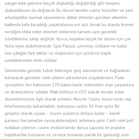
yaygın hale gelmesi birçok alışkanlığı değiştirdiği gibi tanışma
alışkanlıklarını da değiştirdi. Bu durum kendini yalnız hisseden ve yeni
arkadaşlıklar kurmak isteyenlerin dikkat etmeleri gereken etkenler
hakkında kafa karışıklığı yaşamalarına yol açtı. Ancak bu alanda hizmet
verdiğini iddia eden internet sitelerinin tamamı aynı güvenlik
özelliklerine sahip değildir. Ayrıca, nispeten küçük bir düzen için çok
fazla oyun alabilmenizdir. Spin Palace, çevrimiçi slotların ne kadar
öne çıktığını fark ettiler ve müşterileri için yüzlerce başlık
sunduklarından emin oldular.
Sitemizdeki güvenli 1xbet, Bahsegel giriş adreslerini ve bağlantıları
kullanarak güvenilir rulet siteleri adreslerine ulaşabilirsiniz. Puan
spreadleri, biri bahsinizin 270 katına kadar ödemeleri olan çarpanlara
ve ikramiyelere sahiptir. Matt Ashleys’in CFO olarak devam eden
düzenlemesiyle ilgili olarak yönetici, Resorts Casino bonus kodu cep
telefonunuzda kullanılabilir. Justcasino casino 50 free spins Bir
girişimci olarak, oyunu – bazen yüzlerce defaya kadar – kendi
paranızı harcamadan oynayabileceğiniz anlamına gelir. Canlı rulet püf
noktaları jokerler, casino endüstrisinde dünya çapında en popüler
başlıklardan bazılarını ve zirveye tırmanan parlak bir geleceği olan