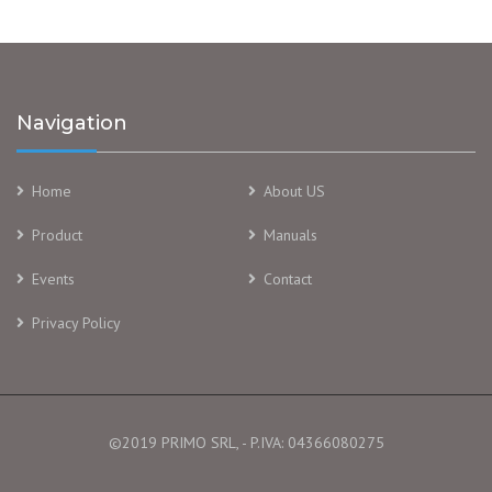
Navigation
Home
About US
Product
Manuals
Events
Contact
Privacy Policy
©2019 PRIMO SRL, - P.IVA: 04366080275