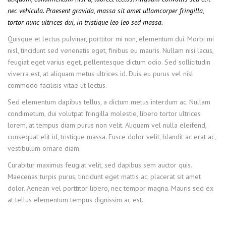
nec vehicula. Praesent gravida, massa sit amet ullamcorper fringilla,
tortor nunc ultrices dui, in tristique leo leo sed massa.
Quisque et lectus pulvinar, porttitor mi non, elementum dui. Morbi mi
nisl, tincidunt sed venenatis eget, finibus eu mauris. Nullam nisi lacus,
feugiat eget varius eget, pellentesque dictum odio. Sed sollicitudin
viverra est, at aliquam metus ultrices id. Duis eu purus vel nisl
commodo facilisis vitae ut lectus.
Sed elementum dapibus tellus, a dictum metus interdum ac. Nullam
condimetum, dui volutpat fringilla molestie, libero tortor ultrices
lorem, at tempus diam purus non velit. Aliquam vel nulla eleifend,
consequat elit id, tristique massa. Fusce dolor velit, blandit ac erat ac,
vestibulum ornare diam.
Curabitur maximus feugiat velit, sed dapibus sem auctor quis.
Maecenas turpis purus, tincidunt eget mattis ac, placerat sit amet
dolor. Aenean vel porttitor libero, nec tempor magna. Mauris sed ex
at tellus elementum tempus dignissim ac est.