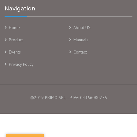
Navigation
Home
About US
Product
Manuals
Events
Contact
Privacy Policy
©2019 PRIMO SRL, - P.IVA: 04366080275