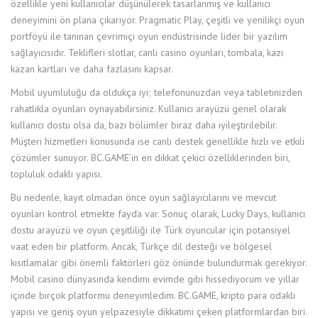
özellikle yeni kullanıcılar düşünülerek tasarlanmış ve kullanıcı
deneyimini ön plana çıkarıyor. Pragmatic Play, çeşitli ve yenilikçi oyun
portföyü ile tanınan çevrimiçi oyun endüstrisinde lider bir yazılım
sağlayıcısıdır. Teklifleri slotlar, canlı casino oyunları, tombala, kazı
kazan kartları ve daha fazlasını kapsar.
Mobil uyumluluğu da oldukça iyi; telefonunuzdan veya tabletinizden
rahatlıkla oyunları oynayabilirsiniz. Kullanıcı arayüzü genel olarak
kullanıcı dostu olsa da, bazı bölümler biraz daha iyileştirilebilir.
Müşteri hizmetleri konusunda ise canlı destek genellikle hızlı ve etkili
çözümler sunuyor. BC.GAME’in en dikkat çekici özelliklerinden biri,
topluluk odaklı yapısı.
Bu nedenle, kayıt olmadan önce oyun sağlayıcılarını ve mevcut
oyunları kontrol etmekte fayda var. Sonuç olarak, Lucky Days, kullanıcı
dostu arayüzü ve oyun çeşitliliği ile Türk oyuncular için potansiyel
vaat eden bir platform. Ancak, Türkçe dil desteği ve bölgesel
kısıtlamalar gibi önemli faktörleri göz önünde bulundurmak gerekiyor.
Mobil casino dünyasında kendimi evimde gibi hissediyorum ve yıllar
içinde birçok platformu deneyimledim. BC.GAME, kripto para odaklı
yapısı ve geniş oyun yelpazesiyle dikkatimi çeken platformlardan biri.