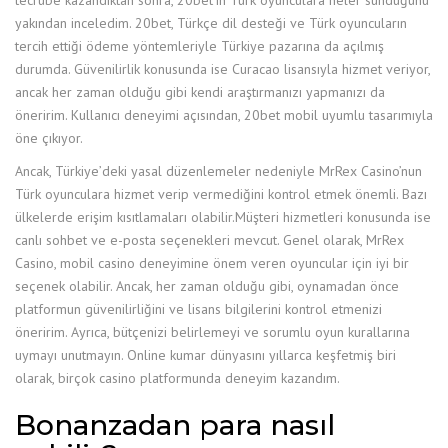
tecrübe kazandıktan sonra, 20bet’in Türk oyunculara neler sunduğunu
yakından inceledim. 20bet, Türkçe dil desteği ve Türk oyuncuların
tercih ettiği ödeme yöntemleriyle Türkiye pazarına da açılmış
durumda. Güvenilirlik konusunda ise Curacao lisansıyla hizmet veriyor,
ancak her zaman olduğu gibi kendi araştırmanızı yapmanızı da
öneririm. Kullanıcı deneyimi açısından, 20bet mobil uyumlu tasarımıyla
öne çıkıyor.
Ancak, Türkiye’deki yasal düzenlemeler nedeniyle MrRex Casino’nun
Türk oyunculara hizmet verip vermediğini kontrol etmek önemli. Bazı
ülkelerde erişim kısıtlamaları olabilir.Müşteri hizmetleri konusunda ise
canlı sohbet ve e-posta seçenekleri mevcut. Genel olarak, MrRex
Casino, mobil casino deneyimine önem veren oyuncular için iyi bir
seçenek olabilir. Ancak, her zaman olduğu gibi, oynamadan önce
platformun güvenilirliğini ve lisans bilgilerini kontrol etmenizi
öneririm. Ayrıca, bütçenizi belirlemeyi ve sorumlu oyun kurallarına
uymayı unutmayın. Online kumar dünyasını yıllarca keşfetmiş biri
olarak, birçok casino platformunda deneyim kazandım.
Bonanzadan para nasıl