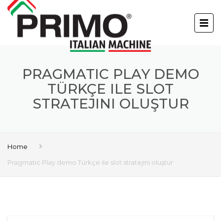
PRAGMATIC PLAY DEMO
TÜRKÇE ILE SLOT
STRATEJINI OLUŞTUR
Home
Pragmatic Play demo Türkçe ile slot stratejini oluştur