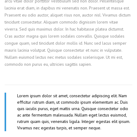
arcu vitae dolor porttitor vestibulum sed non dolor. Pellentesque
lacinia erat diam, in dapibus mi venenatis non. Praesent ut massa est.
Praesent eu odio auctor, aliquet risus non, auctor nisl. Vivamus dictum
tincidunt consectetur. Aliquam commodo dignissim lorem vitae
viverra. Sed quis maximus dolor. In hac habitasse platea dictumst.
Cras auctor magna quis lorem sodales convallis. Quisque sodales
congue quam, sed tincidunt dolor mollis id. Nunc sed lacus semper
mauris lacinia volutpat. Quisque consectetur et nunc in vulputate.
Nullam euismod lectus nec metus sodales scelerisque. Ut mi est,
commodo non purus eu, ultricies sagittis sapien.
Lorem ipsum dolor sit amet, consectetur adipiscing elit. Nam
efficitur rutrum diam, ut commodo ipsum elementum ac. Duis
quis iaculis purus, eget mattis urna. Quisque consectetur odio
ac ante fermentum malesuada. Nullam eget lectus euismod,
rutrum quam quis, venenatis ligula. Integer egestas elit ipsum.
Vivamus nec egestas turpis, et semper neque.