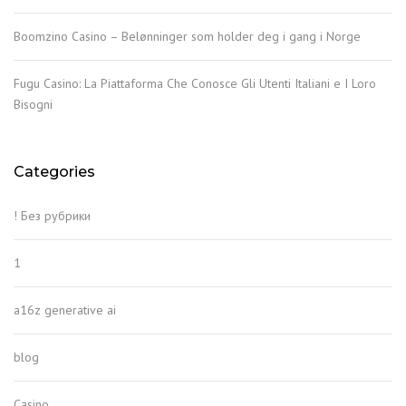
Boomzino Casino – Belønninger som holder deg i gang i Norge
Fugu Casino: La Piattaforma Che Conosce Gli Utenti Italiani e I Loro
Bisogni
Categories
! Без рубрики
1
a16z generative ai
blog
Casino