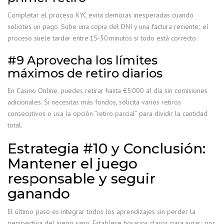
Completar el proceso KYC evita demoras inesperadas cuando
solicites un pago. Sube una copia del DNI y una factura reciente; el
proceso suele tardar entre 15‑30 minutos si todo está correcto.
#9 Aprovecha los límites
máximos de retiro diarios
En Casino Online, puedes retirar hasta €5 000 al día sin comisiones
adicionales. Si necesitas más fondos, solicita varios retiros
consecutivos o usa la opción “retiro parcial” para dividir la cantidad
total.
Estrategia #10 y Conclusión:
Mantener el juego
responsable y seguir
ganando
El último paso es integrar todos los aprendizajes sin perder la
perspectiva del juego sano. Establece horarios claros para jugar; por