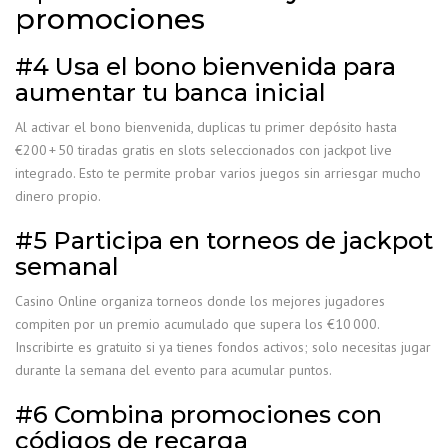
promociones
#4 Usa el bono bienvenida para
aumentar tu banca inicial
Al activar el bono bienvenida, duplicas tu primer depósito hasta
€200 + 50 tiradas gratis en slots seleccionados con jackpot live
integrado. Esto te permite probar varios juegos sin arriesgar mucho
dinero propio.
#5 Participa en torneos de jackpot
semanal
Casino Online organiza torneos donde los mejores jugadores
compiten por un premio acumulado que supera los €10 000.
Inscribirte es gratuito si ya tienes fondos activos; solo necesitas jugar
durante la semana del evento para acumular puntos.
#6 Combina promociones con
códigos de recarga