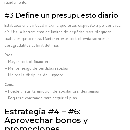
rápidamente.
#3 Define un presupuesto diario
Establece una cantidad máxima que estés dispuesto a perder cada
día. Usa la herramienta de límites de depósito para bloquear
cualquier gasto extra. Mantener este control evita sorpresas
desagradables al final del mes.
Pros:
– Mayor control financiero
– Menor riesgo de pérdidas rápidas
– Mejora la disciplina del jugador
Cons:
– Puede limitar la emoción de apostar grandes sumas
– Requiere constancia para seguir el plan
Estrategia #4 – #6:
Aprovechar bonos y
promociones