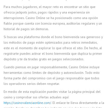
Para muchos jugadores, el mayor reto es encontrar un sitio que
ofrezca jackpots justos, pagos rápidos y una experiencia sin
interrupciones. Casino Online se ha posicionado como una opción
fiable porque cuenta con licencia europea, auditorías regulares y un
historial de pagos sin demoras.
Si buscas una plataforma donde el bono bienvenida sea generoso y
los métodos de pago estén optimizados para retiros inmediatos,
este es el momento de explorar lo que ofrece el sitio. De hecho, al
registrarte puedes activar el bono bienvenida que duplica tu primer
depósito y te da tiradas gratis en juegos seleccionados.
Cuando piensas en jugar responsablemente, Casino Online incluye
herramientas como límites de depósito y autoexclusión. Todo esto
forma parte del compromiso con el juego responsable que todos
los operadores serios deben respetar.
En medio de esta explicación puedes visitar la página principal del
casino y comprobar sus ofertas actuales aquí:
https://casinovalenciaonline.com/
. El enlace te lleva directamente a la