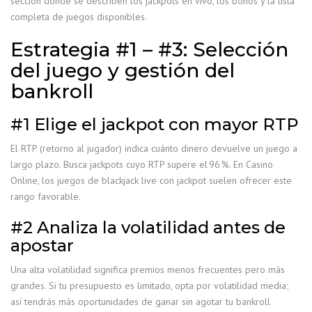
sección donde se describen los jackpots en vivo, los bonos y la lista
completa de juegos disponibles.
Estrategia #1 – #3: Selección
del juego y gestión del
bankroll
#1 Elige el jackpot con mayor RTP
El RTP (retorno al jugador) indica cuánto dinero devuelve un juego a
largo plazo. Busca jackpots cuyo RTP supere el 96 %. En Casino
Online, los juegos de blackjack live con jackpot suelen ofrecer este
rango favorable.
#2 Analiza la volatilidad antes de
apostar
Una alta volatilidad significa premios menos frecuentes pero más
grandes. Si tu presupuesto es limitado, opta por volatilidad media;
así tendrás más oportunidades de ganar sin agotar tu bankroll