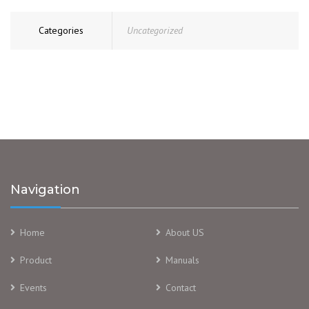
Categories
Uncategorized
Navigation
Home
About US
Product
Manuals
Events
Contact