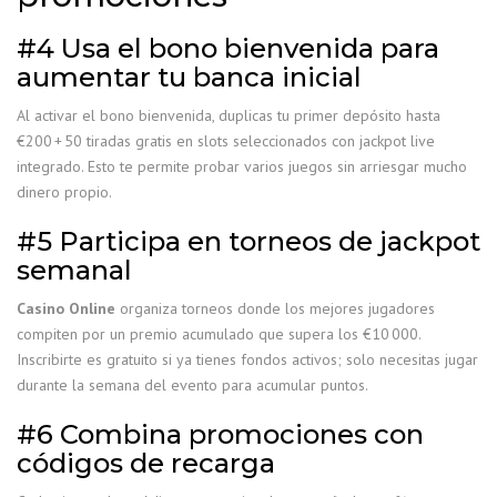
#4 Usa el bono bienvenida para
aumentar tu banca inicial
Al activar el bono bienvenida, duplicas tu primer depósito hasta
€200 + 50 tiradas gratis en slots seleccionados con jackpot live
integrado. Esto te permite probar varios juegos sin arriesgar mucho
dinero propio.
#5 Participa en torneos de jackpot
semanal
Casino Online
organiza torneos donde los mejores jugadores
compiten por un premio acumulado que supera los €10 000.
Inscribirte es gratuito si ya tienes fondos activos; solo necesitas jugar
durante la semana del evento para acumular puntos.
#6 Combina promociones con
códigos de recarga