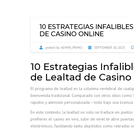
10 ESTRATEGIAS INFALIBL
DE CASINO ONLINE
posted by:
ADMIN_PRIMO
SEPTEMBER 10, 2025
10 Estrategias Infal
de Lealtad de Casino
El programa de lealtad es la columna vertebral de cualq
bienvenida tradicional. Comparado con otros sitios como 
rápidos y atención personalizada — todo bajo una licencia
En este contexto, la lealtad no solo se traduce en puntos
prefieres el casino en vivo, subir de nivel te abre puer
electrónicos, facilitando tanto depósitos como retiradas si