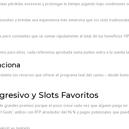
vitas pérdidas excesivas y prolongas tu tiempo jugando bajo condiciones s
cionales y brindan una experiencia más inmersiva que los slots tradicionale
as pero constantes que se suman rápidamente al total de tus beneficios VIP
 como para ellos; cada referencia aprobada suma puntos extra a tu cuenta le
nciona
 máximo los recursos que ofrece el programa leal del casino — desde bonos
resivo y Slots Favoritos
 de grandes premios porque el pozo crece cada vez que alguien juega sin
 of Gods”, ambos con RTP alrededor del 96 % y pagos potenciales que puede
kroll es limitado.