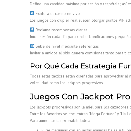
Define una cantidad máxima por sesión y respétala; así e
Explora el casino en vivo
Los juegos con crupier real suelen otorgar puntos VIP adi
Reclama recompensas diarias
Inicia sesión cada día para recibir bonificaciones pequeñ
Sube de nivel mediante referencias
Invitar a amigos al sitio genera comisiones tanto para ti
Por Qué Cada Estrategia Fu
Todas estas tácticas están diseñadas para aprovechar al
volatilidad como los jackpots progresivos.
Juegos Con Jackpot Prog
Los jackpots progresivos son la miel para los cazadores
Entre los favoritos se encuentran “Mega Fortune” y “Hall
Para aumentar tus probabilidades:
Elige máquinas con apuestas mínimas bajas si tu ban