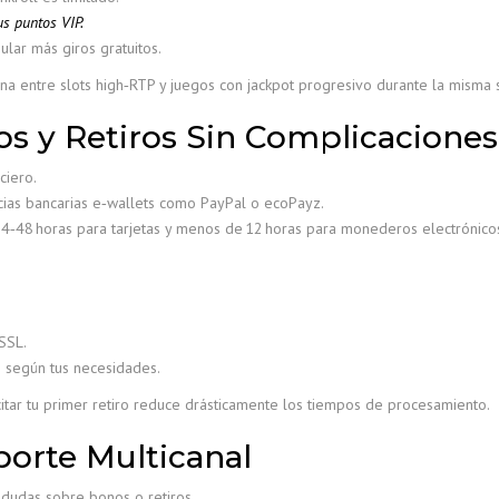
s puntos VIP.
lar más giros gratuitos.
rna entre slots high‑RTP y juegos con jackpot progresivo durante la misma 
s y Retiros Sin Complicaciones
ciero.
ncias bancarias e‑wallets como PayPal o ecoPayz.
24‑48 horas para tarjetas y menos de 12 horas para monederos electrónico
SSL.
 según tus necesidades.
icitar tu primer retiro reduce drásticamente los tiempos de procesamiento.
porte Multicanal
 dudas sobre bonos o retiros.