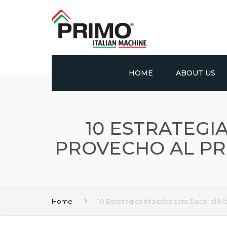
HOME
ABOUT US
PROFILE
10 ESTRATEGI
VISION AND MIS
PROVECHO AL PR
CERTIFICATES
Home
10 Estrategias Infalibles para Sacar e