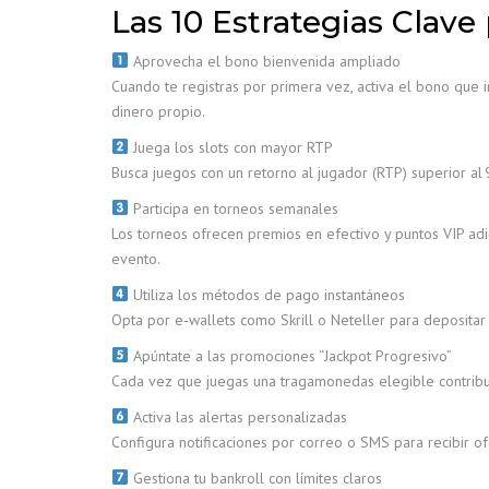
Las 10 Estrategias Clave
Aprovecha el bono bienvenida ampliado
Cuando te registras por primera vez, activa el bono que i
dinero propio.
Juega los slots con mayor RTP
Busca juegos con un retorno al jugador (RTP) superior al
Participa en torneos semanales
Los torneos ofrecen premios en efectivo y puntos VIP adi
evento.
Utiliza los métodos de pago instantáneos
Opta por e‑wallets como Skrill o Neteller para depositar 
Apúntate a las promociones “Jackpot Progresivo”
Cada vez que juegas una tragamonedas elegible contribu
Activa las alertas personalizadas
Configura notificaciones por correo o SMS para recibir of
Gestiona tu bankroll con límites claros