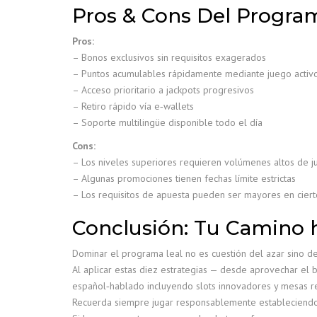
Pros & Cons Del Progra
Pros:
– Bonos exclusivos sin requisitos exagerados
– Puntos acumulables rápidamente mediante juego activ
– Acceso prioritario a jackpots progresivos
– Retiro rápido vía e‑wallets
– Soporte multilingüe disponible todo el día
Cons:
– Los niveles superiores requieren volúmenes altos de 
– Algunas promociones tienen fechas límite estrictas
– Los requisitos de apuesta pueden ser mayores en cier
Conclusión: Tu Camino h
Dominar el programa leal no es cuestión del azar sino de
Al aplicar estas diez estrategias — desde aprovechar el 
español‑hablado incluyendo slots innovadores y mesas r
Recuerda siempre jugar responsablemente estableciendo l