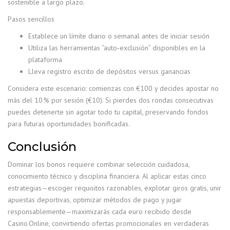
sostenible a largo plazo.
Pasos sencillos
Establece un límite diario o semanal antes de iniciar sesión
Utiliza las herramientas “auto‑exclusión” disponibles en la
plataforma
Lleva registro escrito de depósitos versus ganancias
Considera este escenario: comienzas con €100 y decides apostar no
más del 10 % por sesión (€10). Si pierdes dos rondas consecutivas
puedes detenerte sin agotar todo tu capital, preservando fondos
para futuras oportunidades bonificadas.
Conclusión
Dominar los bonos requiere combinar selección cuidadosa,
conocimiento técnico y disciplina financiera. Al aplicar estas cinco
estrategias—escoger requisitos razonables, explotar giros gratis, unir
apuestas deportivas, optimizar métodos de pago y jugar
responsablemente—maximizarás cada euro recibido desde
Casino Online, convirtiendo ofertas promocionales en verdaderas