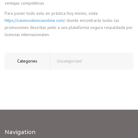
ventajas competitivas.
Para poner todo esto en práctica hoy mismo, visita
https://casinovalenciaonline.com/
donde encontrarás todas las
promociones descritas junto a una plataforma segura respaldada por
licencias internacionales.
Categories
Uncategorized
Navigation