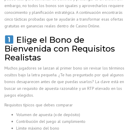
embargo, no todos los bonos son iguales y aprovecharlos requiere
conocimiento y planificación estratégica. A continuación encontrarás
cinco tácticas probadas que te ayudarán a transformar esas ofertas
gratuitas en ganancias reales dentro de Casino Online.
Elige el Bono de
Bienvenida con Requisitos
Realistas
Muchos jugadores se lanzan al primer bono sin revisar los términos
ocultos bajo la letra pequeña. ¿Te has preguntado por qué algunos
bonos desaparecen antes de que puedas usarlos? La clave está en
buscar un requisito de apuesta razonable y un RTP elevado en los
juegos elegidos.
Requisitos típicos que debes comparar
Volumen de apuesta (x de depósito)
Contribución del juego al cumplimiento
Límite máximo del bono