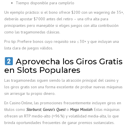
Tiempo disponible para cumplirlo
Un ejemplo práctico: si el bono ofrece $200 con un wagering de 35×,
deberás apostar $7 000 antes del retiro – una cifra alta para
principiantes pero manejable si eliges juegos con alta contribución
como las tragamonedas clásicas.
Pro tip: Prefiere bonos cuyo requisito sea ≤ 30× y que incluyan una
lista clara de juegos válidos.
Aprovecha los Giros Gratis
en Slots Populares
Las tragamonedas siguen siendo la atracción principal del casino y
los giros gratis son una forma excelente de probar nuevas máquinas
sin arriesgar tu propio dinero.
En Casino Online, las promociones frecuentemente incluyen giros en
títulos como
Starburst
,
Gonzo’s Quest
o
Mega Moolah
. Estas máquinas
ofrecen un RTP medio‑alto (≈96 %) y volatilidad media‑alta, lo que
brinda oportunidades frecuentes de ganar premios sustanciales.