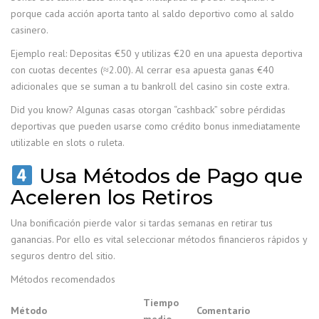
porque cada acción aporta tanto al saldo deportivo como al saldo
casinero.
Ejemplo real: Depositas €50 y utilizas €20 en una apuesta deportiva
con cuotas decentes (≈2.00). Al cerrar esa apuesta ganas €40
adicionales que se suman a tu bankroll del casino sin coste extra.
Did you know? Algunas casas otorgan “cashback” sobre pérdidas
deportivas que pueden usarse como crédito bonus inmediatamente
utilizable en slots o ruleta.
Usa Métodos de Pago que
Aceleren los Retiros
Una bonificación pierde valor si tardas semanas en retirar tus
ganancias. Por ello es vital seleccionar métodos financieros rápidos y
seguros dentro del sitio.
Métodos recomendados
Tiempo
Método
Comentario
medio