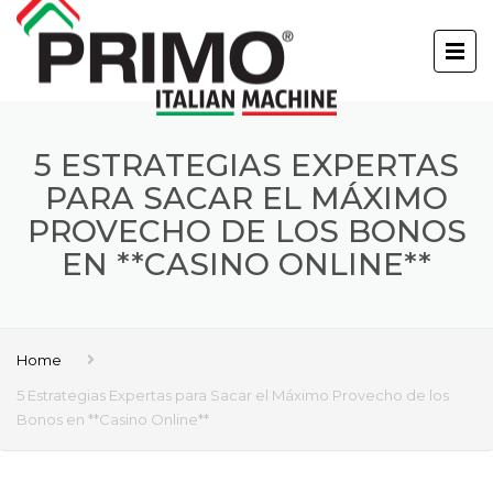
5 ESTRATEGIAS EXPERTAS
PARA SACAR EL MÁXIMO
PROVECHO DE LOS BONOS
EN **CASINO ONLINE**
Home
5 Estrategias Expertas para Sacar el Máximo Provecho de los
Bonos en **Casino Online**