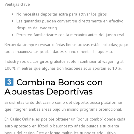
Ventajas clave
No necesitas depositar extra para activar los giros
Las ganancias pueden convertirse directamente en efectivo
después del wagering
Permiten familiarizarte con la mecánica antes del juego real
Recuerda siempre revisar cuántas líneas activas están incluidas; jugar
todas maximiza tus posibilidades sin incrementar la apuesta.
Industry secret: Los giros gratuitos suelen contribuir al wagering al
100 %, mientras que algunas bonificaciones solo aportan el 10 %.
Combina Bonos con
Apuestas Deportivas
Si disfrutas tanto del casino como del deporte, busca plataformas
que integren ambas áreas bajo un mismo programa promocional.
En Casino Online, es posible obtener un “bonus combo” donde cada
euro apostado en fútbol o baloncesto añade puntos a tu cuenta
bonus del casino. Este enfoque multiplica tu poder adquisitivo