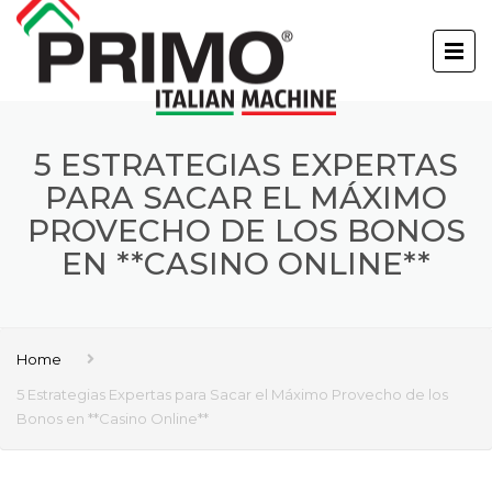
5 ESTRATEGIAS EXPERTAS
PARA SACAR EL MÁXIMO
PROVECHO DE LOS BONOS
EN **CASINO ONLINE**
Home
5 Estrategias Expertas para Sacar el Máximo Provecho de los
Bonos en **Casino Online**