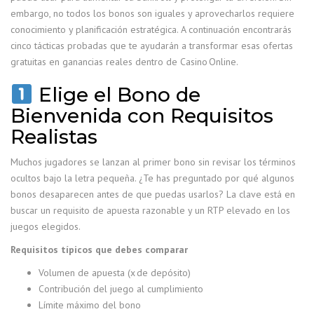
embargo, no todos los bonos son iguales y aprovecharlos requiere
conocimiento y planificación estratégica. A continuación encontrarás
cinco tácticas probadas que te ayudarán a transformar esas ofertas
gratuitas en ganancias reales dentro de Casino Online.
Elige el Bono de
Bienvenida con Requisitos
Realistas
Muchos jugadores se lanzan al primer bono sin revisar los términos
ocultos bajo la letra pequeña. ¿Te has preguntado por qué algunos
bonos desaparecen antes de que puedas usarlos? La clave está en
buscar un requisito de apuesta razonable y un RTP elevado en los
juegos elegidos.
Requisitos típicos que debes comparar
Volumen de apuesta (x de depósito)
Contribución del juego al cumplimiento
Límite máximo del bono