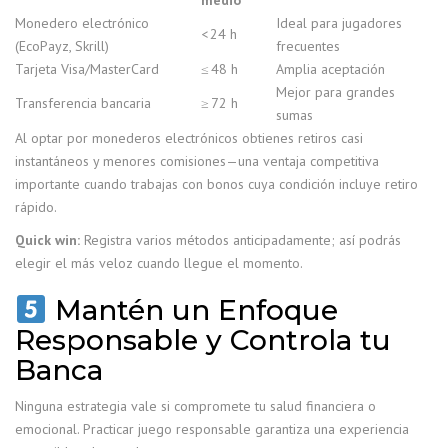
Monedero electrónico
Ideal para jugadores
< 24 h
(EcoPayz, Skrill)
frecuentes
Tarjeta Visa/MasterCard
≤ 48 h
Amplia aceptación
Mejor para grandes
Transferencia bancaria
≥ 72 h
sumas
Al optar por monederos electrónicos obtienes retiros casi
instantáneos y menores comisiones—una ventaja competitiva
importante cuando trabajas con bonos cuya condición incluye retiro
rápido.
Quick win:
Registra varios métodos anticipadamente; así podrás
elegir el más veloz cuando llegue el momento.
Mantén un Enfoque
Responsable y Controla tu
Banca
Ninguna estrategia vale si compromete tu salud financiera o
emocional. Practicar juego responsable garantiza una experiencia