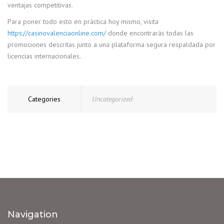
ventajas competitivas.
Para poner todo esto en práctica hoy mismo, visita
https://casinovalenciaonline.com/
donde encontrarás todas las
promociones descritas junto a una plataforma segura respaldada por
licencias internacionales.
Categories
Uncategorized
Navigation