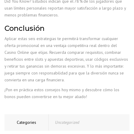
Did You Know? Estudios indican que el 78 % de los jugadores que
usan límites personales reportan mayor satisfacción a largo plazo y
menos problemas financieros.
Conclusión
Aplicar estas seis estrategias te permitirá transformar cualquier
oferta promocional en una ventaja competitiva real dentro del
Casino Online que elijas. Recuerda comparar requisitos, combinar
beneficios entre slots y apuestas deportivas, usar códigos exclusivos
y retirar tus ganancias sin demoras excesivas. Y lo más importante:
juega siempre con responsabilidad para que la diversión nunca se
convierta en una carga financiera.
¡Pon en práctica estos consejos hoy mismo y descubre cómo los
bonos pueden convertirse en tu mejor aliado!
Categories
Uncategorized