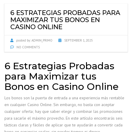
6 ESTRATEGIAS PROBADAS PARA
MAXIMIZAR TUS BONOS EN
CASINO ONLINE
posted by:
ADMIN_PRIMO
SEPTEMBER 1, 2025
NO COMMENTS
6 Estrategias Probadas
para Maximizar tus
Bonos en Casino Online
Los bonos son la puerta de entrada a una experiencia más rentable
en cualquier Casino Online. Sin embargo, no basta con aceptar
cualquier oferta; hay que saber elegir y combinar las promociones
para sacarle el máximo provecho. En este artículo encontrarás seis
tácticas claras y fáciles de aplicar que te ayudarán a convertir cada
bono en ganancias reales, sin perder tiempo ni dinero.