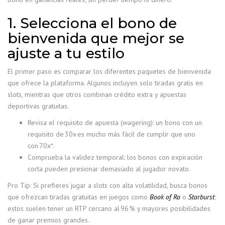
1. Selecciona el bono de
bienvenida que mejor se
ajuste a tu estilo
El primer paso es comparar los diferentes paquetes de bienvenida
que ofrece la plataforma. Algunos incluyen solo tiradas gratis en
slots, mientras que otros combinan crédito extra y apuestas
deportivas gratuitas.
Revisa el requisito de apuesta (wagering): un bono con un
requisito de 30x es mucho más fácil de cumplir que uno
con 70x*.
Comprueba la validez temporal: los bonos con expiración
corta pueden presionar demasiado al jugador novato.
Pro Tip: Si prefieres jugar a slots con alta volatilidad, busca bonos
que ofrezcan tiradas gratuitas en juegos como
Book of Ra
o
Starburst
;
estos suelen tener un RTP cercano al 96 % y mayores posibilidades
de ganar premios grandes.