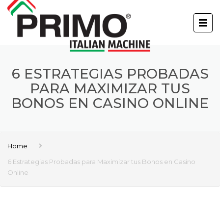
6 ESTRATEGIAS PROBADAS
PARA MAXIMIZAR TUS
BONOS EN CASINO ONLINE
Home
6 Estrategias Probadas para Maximizar tus Bonos en Casino
Online