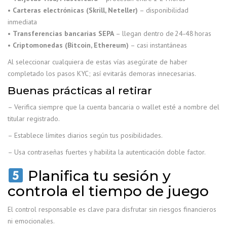
•
Carteras electrónicas (Skrill, Neteller)
– disponibilidad
inmediata
•
Transferencias bancarias SEPA
– llegan dentro de 24‑48 horas
•
Criptomonedas (Bitcoin, Ethereum)
– casi instantáneas
Al seleccionar cualquiera de estas vías asegúrate de haber
completado los pasos KYC; así evitarás demoras innecesarias.
Buenas prácticas al retirar
– Verifica siempre que la cuenta bancaria o wallet esté a nombre del
titular registrado.
– Establece límites diarios según tus posibilidades.
– Usa contraseñas fuertes y habilita la autenticación doble factor.
Planifica tu sesión y
controla el tiempo de juego
El control responsable es clave para disfrutar sin riesgos financieros
ni emocionales.