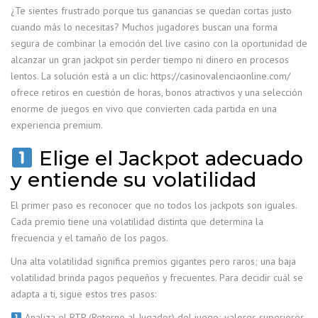
¿Te sientes frustrado porque tus ganancias se quedan cortas justo
cuando más lo necesitas? Muchos jugadores buscan una forma
segura de combinar la emoción del live casino con la oportunidad de
alcanzar un gran jackpot sin perder tiempo ni dinero en procesos
lentos. La solución está a un clic: https://casinovalenciaonline.com/
ofrece retiros en cuestión de horas, bonos atractivos y una selección
enorme de juegos en vivo que convierten cada partida en una
experiencia premium.
Elige el Jackpot adecuado
y entiende su volatilidad
El primer paso es reconocer que no todos los jackpots son iguales.
Cada premio tiene una volatilidad distinta que determina la
frecuencia y el tamaño de los pagos.
Una alta volatilidad significa premios gigantes pero raros; una baja
volatilidad brinda pagos pequeños y frecuentes. Para decidir cuál se
adapta a ti, sigue estos tres pasos:
Analiza el RTP (Retorno al Jugador) del juego; valores superiores