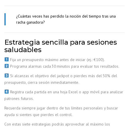
¿Cuántas veces has perdido la noción del tiempo tras una
racha ganadora?
Estrategia sencilla para sesiones
saludables
Fija un presupuesto máximo antes de iniciar (ej.: €100).
Programa alarmas cada 30 minutos para evaluar tus resultados.
Si alcanzas el objetivo del jackpot o pierdes más del 50% del
presupuesto, cierra sesión inmediatamente.
Registra cada partida en una hoja Excel o app móvil para analizar
patrones futuros.
Recuerda siempre jugar dentro de tus límites personales y buscar
ayuda si sientes que pierdes el control.
Con estas siete estrategias podrás aprovechar al máximo los