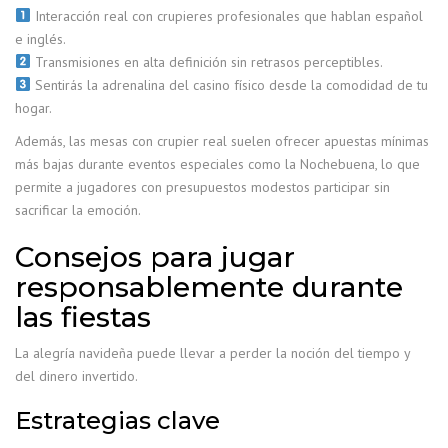
Interacción real con crupieres profesionales que hablan español
e inglés.
Transmisiones en alta definición sin retrasos perceptibles.
Sentirás la adrenalina del casino físico desde la comodidad de tu
hogar.
Además, las mesas con crupier real suelen ofrecer apuestas mínimas
más bajas durante eventos especiales como la Nochebuena, lo que
permite a jugadores con presupuestos modestos participar sin
sacrificar la emoción.
Consejos para jugar
responsablemente durante
las fiestas
La alegría navideña puede llevar a perder la noción del tiempo y
del dinero invertido.
Estrategias clave