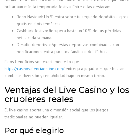
brillar aún más la temporada festiva. Entre ellas destacan:
Bono Navidad: Un % extra sobre tu segundo depósito + giros
gratis en slots temáticas.
Cashback festivo: Recupera hasta un 10 % de tus pérdidas
netas cada semana.
Desafío deportivo: Apuestas deportivas combinadas con
bonificaciones extra para los fanáticos del fútbol.
Estos beneficios son exactamente lo que
https://casinovalenciaonline.com/
entrega a jugadores que buscan
combinar diversión y rentabilidad bajo un mismo techo.
Ventajas del Live Casino y los
crupieres reales
El live casino aporta una dimensión social que los juegos
tradicionales no pueden igualar.
Por qué elegirlo