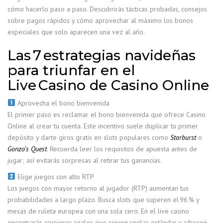
cómo hacerlo paso a paso. Descubrirás tácticas probadas, consejos
sobre pagos rápidos y cómo aprovechar al máximo los bonos
especiales que solo aparecen una vez al año.
Las 7 estrategias navideñas
para triunfar en el
Live Casino de Casino Online
Aprovecha el bono bienvenida
El primer paso es reclamar el bono bienvenida que ofrece Casino
Online al crear tu cuenta. Este incentivo suele duplicar tu primer
depósito y darte giros gratis en slots populares como
Starburst
o
Gonzo’s Quest
. Recuerda leer los requisitos de apuesta antes de
jugar; así evitarás sorpresas al retirar tus ganancias.
Elige juegos con alto RTP
Los juegos con mayor retorno al jugador (RTP) aumentan tus
probabilidades a largo plazo. Busca slots que superen el 96 % y
mesas de ruleta europea con una sola cero. En el live casino
encontrarás crupieres reales que siguen reglas estándar y ofrecen