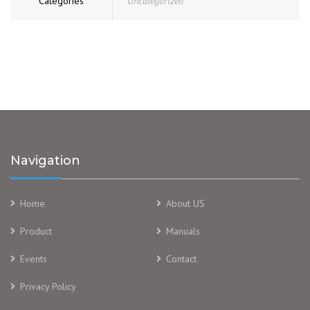
Categories
Uncategorized
Navigation
Home
About US
Product
Manuals
Events
Contact
Privacy Policy