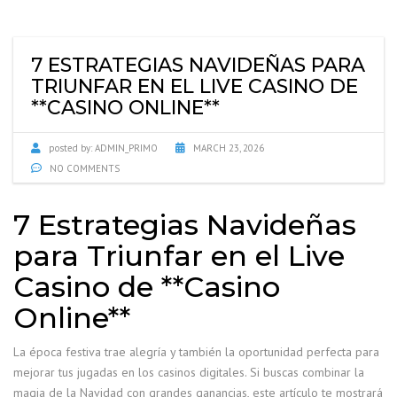
7 ESTRATEGIAS NAVIDEÑAS PARA
TRIUNFAR EN EL LIVE CASINO DE
**CASINO ONLINE**
posted by:
ADMIN_PRIMO
MARCH 23, 2026
NO COMMENTS
7 Estrategias Navideñas
para Triunfar en el Live
Casino de **Casino
Online**
La época festiva trae alegría y también la oportunidad perfecta para
mejorar tus jugadas en los casinos digitales. Si buscas combinar la
magia de la Navidad con grandes ganancias, este artículo te mostrará