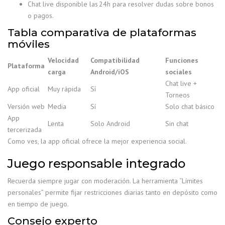
Chat live disponible las 24h para resolver dudas sobre bonos
o pagos.
Tabla comparativa de plataformas
móviles
Velocidad
Compatibilidad
Funciones
Plataforma
carga
Android/iOS
sociales
Chat live +
App oficial
Muy rápida
Sí
Torneos
Versión web
Media
Sí
Solo chat básico
App
Lenta
Solo Android
Sin chat
tercerizada
Como ves, la app oficial ofrece la mejor experiencia social.
Juego responsable integrado
Recuerda siempre jugar con moderación. La herramienta “Límites
personales” permite fijar restricciones diarias tanto en depósito como
en tiempo de juego.
Consejo experto