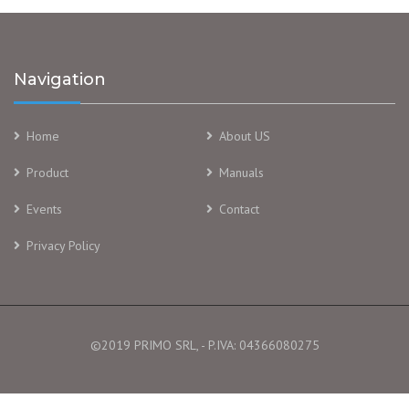
Navigation
Home
About US
Product
Manuals
Events
Contact
Privacy Policy
©2019 PRIMO SRL, - P.IVA: 04366080275