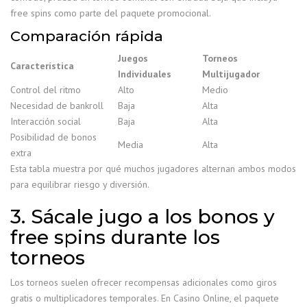
free spins como parte del paquete promocional.
Comparación rápida
Juegos
Torneos
Característica
Individuales
Multijugador
Control del ritmo
Alto
Medio
Necesidad de bankroll
Baja
Alta
Interacción social
Baja
Alta
Posibilidad de bonos
Media
Alta
extra
Esta tabla muestra por qué muchos jugadores alternan ambos modos
para equilibrar riesgo y diversión.
3. Sácale jugo a los bonos y
free spins durante los
torneos
Los torneos suelen ofrecer recompensas adicionales como giros
gratis o multiplicadores temporales. En Casino Online, el paquete