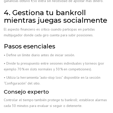
ganancias obtuvo €50 extra sin necesidad de apostar más dinero.
4. Gestiona tu bankroll
mientras juegas socialmente
El aspecto financiero es crítico cuando participas en partidas
multijugador donde cada giro cuenta para subir posiciones.
Pasos esenciales
• Define un límite diario antes de iniciar sesión.
• Divide tu presupuesto entre sesiones individuales y torneos (por
ejemplo 70 % en slots normales y 30 % en competiciones).
• Utiliza la herramienta “auto‑stop loss” disponible en la sección
“Configuración” del sitio.
Consejo experto
Controlar el tiempo también protege tu bankroll; establece alarmas
cada 30 minutos para evaluar si seguir o detenerte.