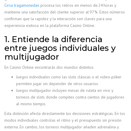
Cirsa tragamonedas
procesa los retiros en menos de 24 horas y
mantiene una satisfacción del cliente superior al 97 %. Estos números
confirman que la rapidez y la interacción son claves para una
experiencia exitosa en la plataforma Casino Online.
1. Entiende la diferencia
entre juegos individuales y
multijugador
En Casino Online encontrarás dos mundos distintos:
Juegos individuales como las slots clásicas o el video‑póker
permiten jugar sin depender de otros usuarios.
Juegos multijugador incluyen mesas de ruleta en vivo y
torneos de slots donde compites contra cientos de jugadores
al mismo tiempo.
Esta distinción afecta directamente tus decisiones estratégicas. En los
modos individuales controlas el ritmo y el presupuesto sin presión
externa. En cambio, los torneos multijugador añaden adrenalina y