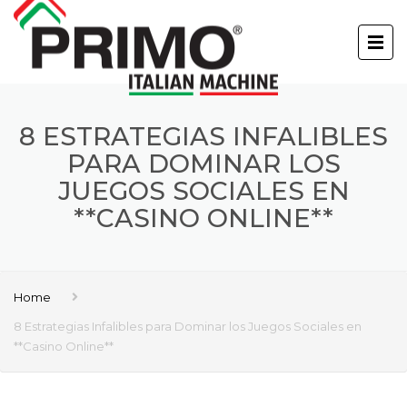
8 ESTRATEGIAS INFALIBLES
PARA DOMINAR LOS
JUEGOS SOCIALES EN
**CASINO ONLINE**
Home
8 Estrategias Infalibles para Dominar los Juegos Sociales en
**Casino Online**