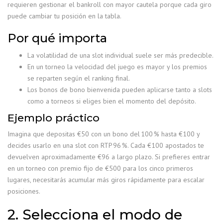
requieren gestionar el bankroll con mayor cautela porque cada giro
puede cambiar tu posición en la tabla.
Por qué importa
La volatilidad de una slot individual suele ser más predecible.
En un torneo la velocidad del juego es mayor y los premios
se reparten según el ranking final.
Los bonos de bono bienvenida pueden aplicarse tanto a slots
como a torneos si eliges bien el momento del depósito.
Ejemplo práctico
Imagina que depositas €50 con un bono del 100 % hasta €100 y
decides usarlo en una slot con RTP 96 %. Cada €100 apostados te
devuelven aproximadamente €96 a largo plazo. Si prefieres entrar
en un torneo con premio fijo de €500 para los cinco primeros
lugares, necesitarás acumular más giros rápidamente para escalar
posiciones.
2. Selecciona el modo de