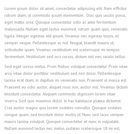
Lorem ipsum dolor sit amet, consectetur adipiscing elit. Nam efficitur
rutrum diam, ut commodo ipsum elementum.
. Duis quis iaculis purus,
eget mattis urna. Quisque consectetur odio ac ante fermentum
malesuada. Nullam eget lectus euismod, rutrum quam quis, venenatis
ligula. Integer egestas elit ipsum. Vivamus nec egestas turpis, et
semper neque. Pellentesque ac nisl feugiat, blandit mauris ut,
sollicitudin quam. Vivamus vestibulum est scelerisque mi tempus
fermentum. Vestibulum sed orci cursus, dictum nisl nec, iaculis tellus.
Sed eget cursus metus. Proin finibus volutpat consectetur. Proin vitae
arcu vitae dolor porttitor vestibulum sed non dolor. Pellentesque
lacinia erat diam, in dapibus mi venenatis non. Praesent ut massa est.
Praesent eu odio auctor, aliquet risus non, auctor nisl. Vivamus dictum
tincidunt consectetur. Aliquam commodo dignissim lorem vitae
viverra. Sed quis maximus dolor. In hac habitasse platea dictumst.
Cras auctor magna quis lorem sodales convallis. Quisque sodales
congue quam, sed tincidunt dolor mollis id. Nunc sed lacus semper
mauris lacinia volutpat. Quisque consectetur et nunc in vulputate.
Nullam euismod lectus nec metus sodales scelerisque. Ut mi est,