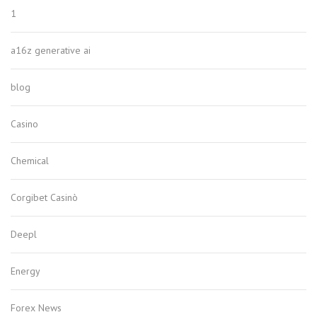
1
a16z generative ai
blog
Casino
Chemical
Corgibet Casinò
Deepl
Energy
Forex News