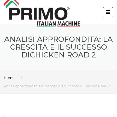
ANALISI APPROFONDITA: LA
CRESCITA E IL SUCCESSO
DICHICKEN ROAD 2
Home
Analisi approfondita: La crescita e il successo diChicken Road 2