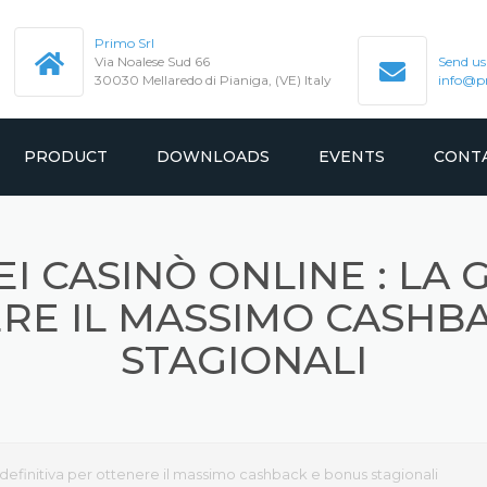
Primo Srl
Via Noalese Sud 66
Send us
30030 Mellaredo di Pianiga, (VE) Italy
info@pr
PRODUCT
DOWNLOADS
EVENTS
CONT
GEARED
MANUAL
I CASINÒ ONLINE : LA 
SION
GEARLESS
CATALOGUE
RE IL MASSIMO CASHB
TEST REPORT
STAGIONALI
a definitiva per ottenere il massimo cashback e bonus stagionali