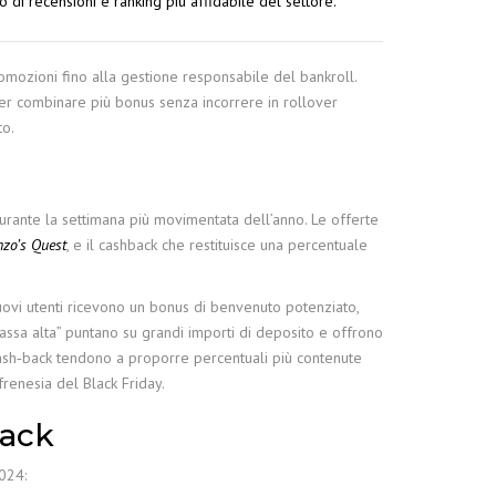
to di recensioni e ranking più affidabile del settore.
mozioni fino alla gestione responsabile del bankroll.
 per combinare più bonus senza incorrere in rollover
to.
 durante la settimana più movimentata dell’anno. Le offerte
zo’s Quest
, e il cashback che restituisce una percentuale
uovi utenti ricevono un bonus di benvenuto potenziato,
assa alta” puntano su grandi importi di deposito e offrono
 cash‑back tendono a proporre percentuali più contenute
frenesia del Black Friday.
back
2024: