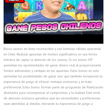
Busca casinos en línea reconocidos y con licencias válidas operando
en Chile. Realizar apuestas de montos significativos es una forma
efectiva de captar la atención de los casinos. Sí, los bonos VIP
aumentan tus oportunidades de ganar dinero real al proporcionarte
fondos adicionales y ventajas en tus apuestas. Estos bonos no solo
aumentan tus posibilidades de ganar sino que también enriquecen tu
experiencia de juego al ofrecer ventajas exclusivas y un trato
preferencial. Estos bonos forman parte de programas de fidelización
diseñados para recompensar el compromiso y la lealtad. Este nivel
de atención exclusiva garantiza que tus necesidades y preferencias
sean atendidas al detalle, elevando tu experiencia de juego a