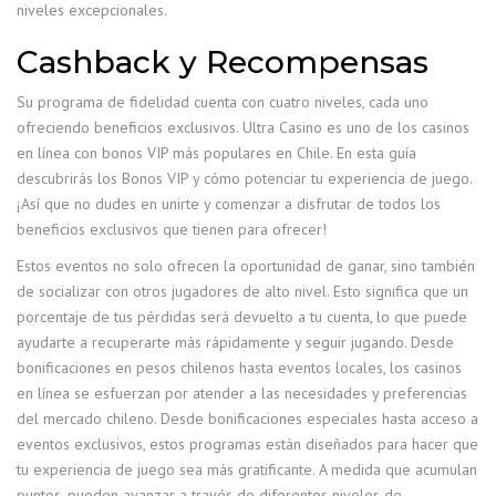
niveles excepcionales.
Cashback y Recompensas
Su programa de fidelidad cuenta con cuatro niveles, cada uno
ofreciendo beneficios exclusivos. Ultra Casino es uno de los casinos
en línea con bonos VIP más populares en Chile. En esta guía
descubrirás los Bonos VIP y cómo potenciar tu experiencia de juego.
¡Así que no dudes en unirte y comenzar a disfrutar de todos los
beneficios exclusivos que tienen para ofrecer!
Estos eventos no solo ofrecen la oportunidad de ganar, sino también
de socializar con otros jugadores de alto nivel. Esto significa que un
porcentaje de tus pérdidas será devuelto a tu cuenta, lo que puede
ayudarte a recuperarte más rápidamente y seguir jugando. Desde
bonificaciones en pesos chilenos hasta eventos locales, los casinos
en línea se esfuerzan por atender a las necesidades y preferencias
del mercado chileno. Desde bonificaciones especiales hasta acceso a
eventos exclusivos, estos programas están diseñados para hacer que
tu experiencia de juego sea más gratificante. A medida que acumulan
puntos, pueden avanzar a través de diferentes niveles de