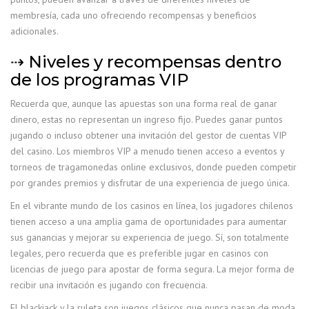
membresía, cada uno ofreciendo recompensas y beneficios
adicionales.
⇢ Niveles y recompensas dentro
de los programas VIP
Recuerda que, aunque las apuestas son una forma real de ganar
dinero, estas no representan un ingreso fijo. Puedes ganar puntos
jugando o incluso obtener una invitación del gestor de cuentas VIP
del casino. Los miembros VIP a menudo tienen acceso a eventos y
torneos de tragamonedas online exclusivos, donde pueden competir
por grandes premios y disfrutar de una experiencia de juego única.
En el vibrante mundo de los casinos en línea, los jugadores chilenos
tienen acceso a una amplia gama de oportunidades para aumentar
sus ganancias y mejorar su experiencia de juego. Sí, son totalmente
legales, pero recuerda que es preferible jugar en casinos con
licencias de juego para apostar de forma segura. La mejor forma de
recibir una invitación es jugando con frecuencia.
El blackjack y la ruleta son juegos clásicos que nunca pasan de moda,