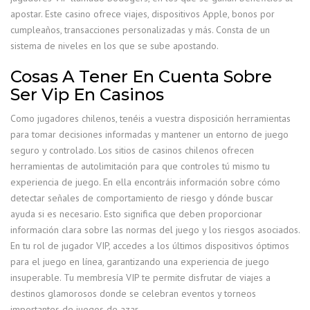
apostar. Este casino ofrece viajes, dispositivos Apple, bonos por
cumpleaños, transacciones personalizadas y más. Consta de un
sistema de niveles en los que se sube apostando.
Cosas A Tener En Cuenta Sobre
Ser Vip En Casinos
Como jugadores chilenos, tenéis a vuestra disposición herramientas
para tomar decisiones informadas y mantener un entorno de juego
seguro y controlado. Los sitios de casinos chilenos ofrecen
herramientas de autolimitación para que controles tú mismo tu
experiencia de juego. En ella encontráis información sobre cómo
detectar señales de comportamiento de riesgo y dónde buscar
ayuda si es necesario. Esto significa que deben proporcionar
información clara sobre las normas del juego y los riesgos asociados.
En tu rol de jugador VIP, accedes a los últimos dispositivos óptimos
para el juego en línea, garantizando una experiencia de juego
insuperable. Tu membresía VIP te permite disfrutar de viajes a
destinos glamorosos donde se celebran eventos y torneos
importantes de juegos de azar.