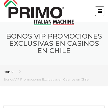
BONOS VIP PROMOCIONES
EXCLUSIVAS EN CASINOS
EN CHILE
Home
Bonos VIP Promociones Exclusivas en Casinos en Chile