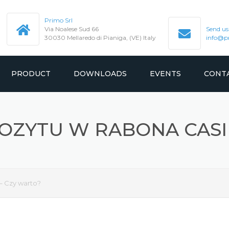
Primo Srl
Via Noalese Sud 66
Send us
30030 Mellaredo di Pianiga, (VE) Italy
info@pr
PRODUCT
DOWNLOADS
EVENTS
CONT
GEARED
MANUAL
OZYTU W RABONA CASI
SION
GEARLESS
CATALOGUE
TEST REPORT
– Czy warto?