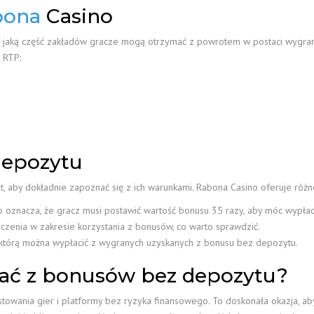
bona
Casino
eśla, jaką część zakładów gracze mogą otrzymać z powrotem w postaci wygr
h RTP:
depozytu
, aby dokładnie zapoznać się z ich warunkami. Rabona Casino oferuje ró
 oznacza, że gracz musi postawić wartość bonusu 35 razy, aby móc wypłac
zenia w zakresie korzystania z bonusów, co warto sprawdzić.
 którą można wypłacić z wygranych uzyskanych z bonusu bez depozytu.
tać z bonusów bez depozytu?
wania gier i platformy bez ryzyka finansowego. To doskonała okazja, aby