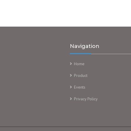
Navigation
Home
Product
Events
Privacy Policy