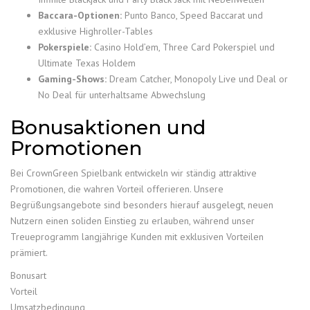
Baccara-Optionen:
Punto Banco, Speed Baccarat und
exklusive Highroller-Tables
Pokerspiele:
Casino Hold’em, Three Card Pokerspiel und
Ultimate Texas Holdem
Gaming-Shows:
Dream Catcher, Monopoly Live und Deal or
No Deal für unterhaltsame Abwechslung
Bonusaktionen und
Promotionen
Bei CrownGreen Spielbank entwickeln wir ständig attraktive
Promotionen, die wahren Vorteil offerieren. Unsere
Begrüßungsangebote sind besonders hierauf ausgelegt, neuen
Nutzern einen soliden Einstieg zu erlauben, während unser
Treueprogramm langjährige Kunden mit exklusiven Vorteilen
prämiert.
Bonusart
Vorteil
Umsatzbedingung