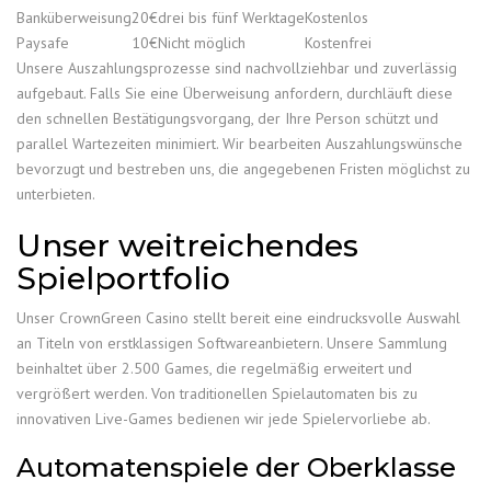
Banküberweisung
20€
drei bis fünf Werktage
Kostenlos
Paysafe
10€
Nicht möglich
Kostenfrei
Unsere Auszahlungsprozesse sind nachvollziehbar und zuverlässig
aufgebaut. Falls Sie eine Überweisung anfordern, durchläuft diese
den schnellen Bestätigungsvorgang, der Ihre Person schützt und
parallel Wartezeiten minimiert. Wir bearbeiten Auszahlungswünsche
bevorzugt und bestreben uns, die angegebenen Fristen möglichst zu
unterbieten.
Unser weitreichendes
Spielportfolio
Unser CrownGreen Casino stellt bereit eine eindrucksvolle Auswahl
an Titeln von erstklassigen Softwareanbietern. Unsere Sammlung
beinhaltet über 2.500 Games, die regelmäßig erweitert und
vergrößert werden. Von traditionellen Spielautomaten bis zu
innovativen Live-Games bedienen wir jede Spielervorliebe ab.
Automatenspiele der Oberklasse