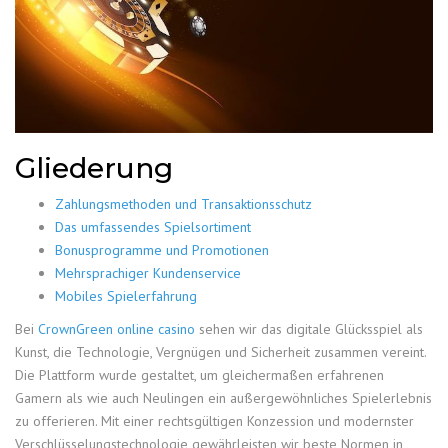
Gliederung
Zahlungsmethoden und Transaktionsschutz
Das umfassendes Spielsortiment
Bonusprogramme und Promotionen
Mehrsprachiger Kundenservice
Mobiles Spielerfahrung
Bei
CrownGreen online casino
sehen wir das digitale Glücksspiel als
Kunst, die Technologie, Vergnügen und Sicherheit zusammen vereint.
Die Plattform wurde gestaltet, um gleichermaßen erfahrenen
Gamern als wie auch Neulingen ein außergewöhnliches Spielerlebnis
zu offerieren. Mit einer rechtsgültigen Konzession und modernster
Verschlüsselungstechnologie gewährleisten wir beste Normen in