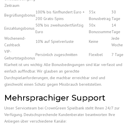
Zeitraum
100% bis fünfhundert Euro +
35x
30
Begrüßungsbonus
200 Gratis-Spins
Bonusbetrag
Tage
50% bis zweihundertfünfzig
30x
14
Einzahlungsbonus
Euro
Bonussumme
Tage
Wochenend-
Jede
10% auf Spielverluste
Keine
Cashback
Woche
VIP-
Persönlich zugeschnitten
Flexibel
7 Tage
Geburtstagsbonus
Klarheit ist uns wichtig: Alle Bonusbedingungen sind klar verfasst und
einfach auffindbar. Wir glauben an gerechte
Durchspielanforderungen, die machbar erreichbar sind und
gleichwohl einen Schutz gegen Missbrauch bereitstellen.
Mehrsprachiger Support
Unser Serviceteam bei CrownGreen Spielbank steht Ihnen 24/7 zur
Verfügung. Deutschsprechende Kundenberater beantworten Ihre
Anliegen über verschiedene Kanäle: