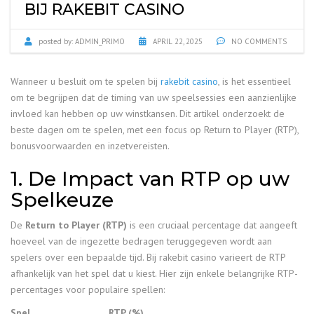
BIJ RAKEBIT CASINO
posted by:
ADMIN_PRIMO
APRIL 22, 2025
NO COMMENTS
Wanneer u besluit om te spelen bij
rakebit casino
, is het essentieel
om te begrijpen dat de timing van uw speelsessies een aanzienlijke
invloed kan hebben op uw winstkansen. Dit artikel onderzoekt de
beste dagen om te spelen, met een focus op Return to Player (RTP),
bonusvoorwaarden en inzetvereisten.
1. De Impact van RTP op uw
Spelkeuze
De
Return to Player (RTP)
is een cruciaal percentage dat aangeeft
hoeveel van de ingezette bedragen teruggegeven wordt aan
spelers over een bepaalde tijd. Bij rakebit casino varieert de RTP
afhankelijk van het spel dat u kiest. Hier zijn enkele belangrijke RTP-
percentages voor populaire spellen:
Spel
RTP (%)