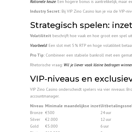
Rationele keuze
: Een hogere bonus is aantrekkelijk, maar 
Industry Secret:
Bij VIP Zino Casino kun je via de VIP‑ni
Strategisch spelen: inzet
Volatiliteit
beschrijft hoe vaak en hoe groot een spel uitb
Voorbeeld
: Een slot met 5 % RTP en hoge volatiliteit bet
Pro Tip:
Combineer een stabiele bankroll met een gematigd
Rhetorische vraag:
Wil je liever vaak kleine bedragen winne
VIP‑niveaus en exclusie
VIP Zino Casino onderscheidt spelers via vier niveaus: Br
accountmanager.
Niveau
Minimale maandelijkse inzet
Uitbetalingssne
Bronze
€500
24 uur
Silver
€2.000
12 uur
Gold
€5.000
6 uur