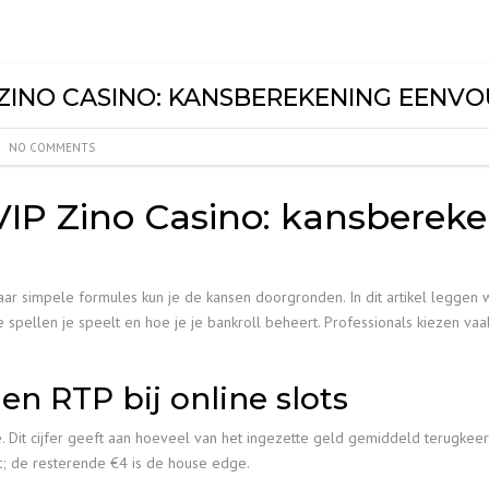
 ZINO CASINO: KANSBEREKENING EENV
NO COMMENTS
VIP Zino Casino: kansberek
ar simpele formules kun je de kansen doorgronden. In dit artikel leggen we
 spellen je speelt en hoe je je bankroll beheert. Professionals kiezen vaa
en RTP bij online slots
e. Dit cijfer geeft aan hoeveel van het ingezette geld gemiddeld terugkee
t; de resterende €4 is de house edge.