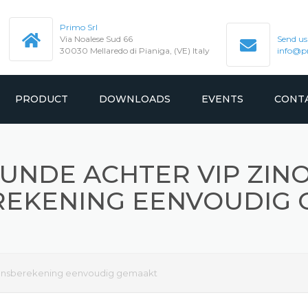
Primo Srl
Via Noalese Sud 66
Send us
30030 Mellaredo di Pianiga, (VE) Italy
info@pr
PRODUCT
DOWNLOADS
EVENTS
CONT
GEARED
MANUAL
UNDE ACHTER VIP ZINO
SION
GEARLESS
CATALOGUE
REKENING EENVOUDIG 
TEST REPORT
 kansberekening eenvoudig gemaakt