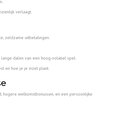
n.
ienlijk verlaagt.
ote, zeldzame uitbetalingen.
e lange dalen van een hoog‑volatiel spel.
t en hoe je je inzet plant.
se
heid, hogere welkomstbonussen, en een persoonlijke