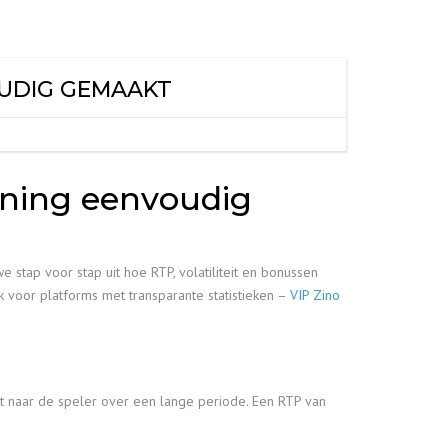
OUDIG GEMAAKT
ening eenvoudig
 stap voor stap uit hoe RTP, volatiliteit en bonussen
k voor platforms met transparante statistieken –
VIP Zino
rt naar de speler over een lange periode. Een RTP van