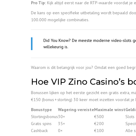
Pro Tip:
Kijk altijd eerst naar de RTP‑waarde voordat je e
De kans op een specifieke uitbetaling wordt bepaald doo
100.000 mogelijke combinaties.
Did You Know? De meeste moderne video‑slots geb
willekeurig is.
Waarom is dit belangrijk voor jou? Omdat een goed begrip 
Hoe VIP Zino Casino’s 
Bonussen lijken op het eerste gezicht een gratis extra,
€150 (bonus + storting) 30 keer moet inzetten voordat je
Bonustype
Wagering‑vereiste
Maximale winst
Geldi
Stortingsbonus
30×
€500
Slots
Gratis spins
35×
€200
Speci
Cashback
0×
€100
Alle 