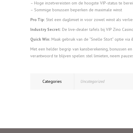
– Hoge inzetvereisten om de hoogste VIP‑status te bere
– Sommige bonussen beperken de maximale winst
Pro Tip:
Stel een daglimiet in voor zowel winst als verlie
Industry Secret:
De live‑dealer tafels bij VIP Zino Casi
Quick Win:
Maak gebruik van de “Snelle Stort” optie via 
Met een helder begrip van kansberekening, bonussen en
verantwoord te blijven spelen: stel limieten, neem pauzes
Categories
Uncategorized