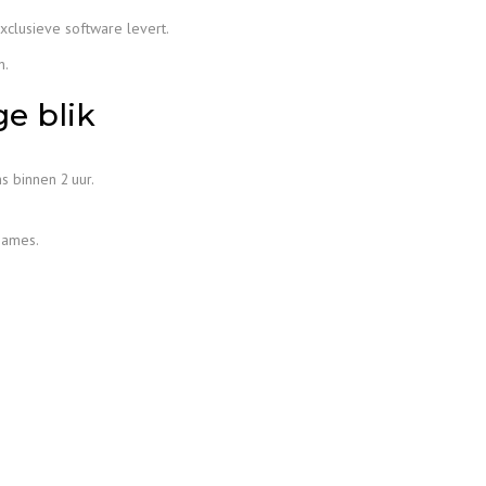
clusieve software levert.
n.
ge blik
s binnen 2 uur.
pnames.