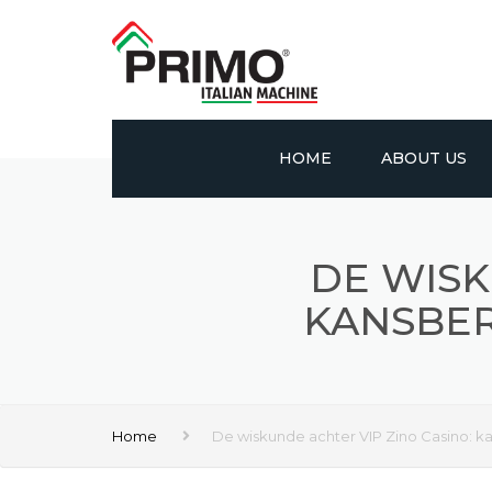
HOME
ABOUT US
PROFILE
DE WISK
VISION AND MIS
KANSBE
CERTIFICATES
Home
De wiskunde achter VIP Zino Casino: