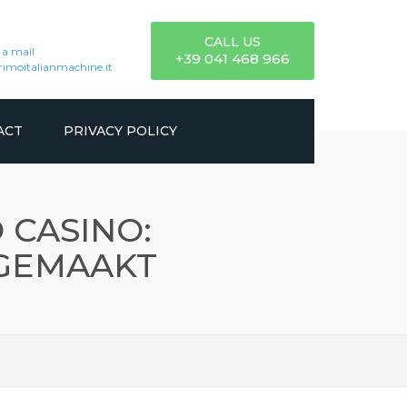
CALL US
 a mail
+39 041 468 966
imoitalianmachine.it
ACT
PRIVACY POLICY
 CASINO:
GEMAAKT