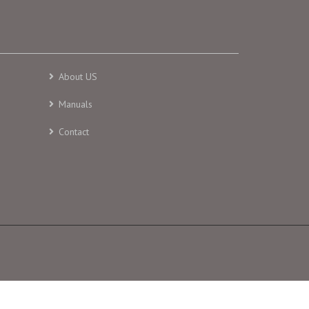
About US
Manuals
Contact