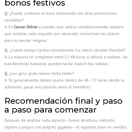
bonos festivos
Q:
¿Puedo combinar el bono bienvenida con otras promociones
navideñas?
A: En
Casino Online
sí puedes usar ambos simultáneamente siempre
que cumplas cada requisito por separado; revisa bien los plazos
para no perder ninguno.”
Q:
¿Cuánto tiempo tardan normalmente los retiros durante Navidad?
A: La mayoría se completan entre 12‑48 horas si utilizas e‑wallets; las
transferencias bancarias pueden tardar hasta 5 días hábiles.”
Q:
¿Los giros gratis tienen fecha límite?
A: Sí, generalmente deben usarse dentro de 48–72 horas desde su
activación; pasar ese periodo anula el beneficio.”
Recomendación final y paso
a paso para comenzar
Después de analizar cada aspecto—bonos atractivos, métodos
rápidos y juegos con jackpots gigantes—el siguiente paso es sencillo: