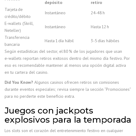
depósito
retiro
Tarjeta de
Instantáneo
24‑48 h
crédito/débito
E‑wallets (Skrill,
Instantáneo
Hasta 12 h
Neteller)
Transferencia
Hasta 1 día hábil
3‑5 días hábiles
bancaria
Según estadísticas del sector, el 80 % de los jugadores que usan
e‑wallets reportan retiros exitosos dentro del mismo día festivo. Por
eso es recomendable mantener al menos una opción digital activa
en tu cartera del casino.
Did You Know?
Algunos casinos ofrecen retiros sin comisiones
durante eventos especiales; revisa siempre la sección “Promociones”
para no perderte este beneficio extra.
Juegos con jackpots
explosivos para la temporada
Los slots son el corazón del entretenimiento festivo en cualquier