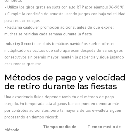
completo.
• Utiliza los giros gratis en slots con alto
RTP
(por ejemplo 96‑98 %).
• Cumple la condición de apuesta usando juegos con baja volatilidad
para reducir riesgos.
• Reclama cualquier promoción adicional antes de que expire;
muchas se reinician cada semana durante la fiesta.
Industry Secret:
Los slots temáticos navideños suelen ofrecer
multiplicadores ocultos que solo aparecen después de varios giros
consecutivos sin premio mayor; mantén la paciencia y sigue jugando
esas rondas gratuitas.
Métodos de pago y velocidad
de retiro durante las fiestas
Una experiencia fluida depende también del método de pago
elegido. En temporada alta algunos bancos pueden demorar más
por controles adicionales, pero la mayoría de los e‑wallets siguen
procesando en tiempo récord:
Tiempo medio de
Tiempo medio de
Método