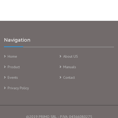
Navigation
Home
About US
Product
Manuals
Events
Contact
Privacy Policy
©2019 PRIMO SRL, - P.IVA: 04366080275