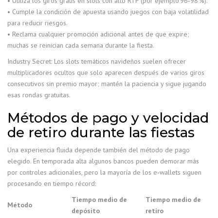
• Utiliza los giros gratis en slots con alto RTP (por ejemplo 96‑98 %).
• Cumple la condición de apuesta usando juegos con baja volatilidad
para reducir riesgos.
• Reclama cualquier promoción adicional antes de que expire;
muchas se reinician cada semana durante la fiesta.
Industry Secret: Los slots temáticos navideños suelen ofrecer
multiplicadores ocultos que solo aparecen después de varios giros
consecutivos sin premio mayor; mantén la paciencia y sigue jugando
esas rondas gratuitas.
Métodos de pago y velocidad
de retiro durante las fiestas
Una experiencia fluida depende también del método de pago
elegido. En temporada alta algunos bancos pueden demorar más
por controles adicionales, pero la mayoría de los e‑wallets siguen
procesando en tiempo récord:
Tiempo medio de
Tiempo medio de
Método
depósito
retiro