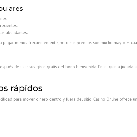
ulares
nes.
recientes.
tas abundantes.
 a pagar menos frecuentemente, pero sus premios son mucho mayores cuand
después de usar sus giros gratis del bono bienvenida. En su quinta jugada 
os rápidos
cilidad para mover dinero dentro y fuera del sitio. Casino Online ofrece