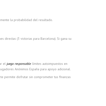
amente la probabilidad del resultado.
s directas (3 victorias para Barcelona). Si gana su
ar el
juego responsable
: límites autoimpuestos en
 Jugadores Anónimos España para apoyo adicional.
e permite disfrutar sin comprometer tus finanzas