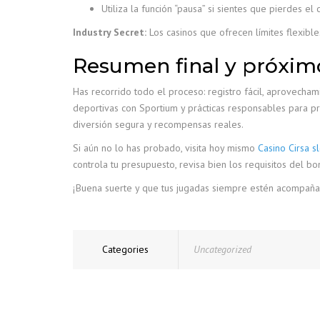
Utiliza la función “pausa” si sientes que pierdes el
Industry Secret:
Los casinos que ofrecen límites flexib
Resumen final y próxim
Has recorrido todo el proceso: registro fácil, aprovecham
deportivas con Sportium y prácticas responsables para p
diversión segura y recompensas reales.
Si aún no lo has probado, visita hoy mismo
Casino Cirsa sl
controla tu presupuesto, revisa bien los requisitos del bo
¡Buena suerte y que tus jugadas siempre estén acompañad
Categories
Uncategorized