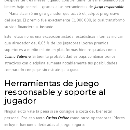
Después de tres meses jugando conscientemente y manteniendo sus
límites bajo control —gracias a las herramientas de
juego responsable
— María alcanzó un giro ganador que activó el jackpot progresivo
del juego. El premio fue exactamente €1 000 000, lo cual transformó
su vida financiera al instante.
Este relato no es una excepción aislada; estadísticas internas indican
que alrededor del 0,03 % de los jugadores logran premios
superiores a medio millón en plataformas bien reguladas como
Casino Valencia
. Si bien la probabilidad es baja, combinar bonos
atractivos con disciplina aumenta notablemente tus posibilidades
comparado con jugar sin estrategia alguna.
Herramientas de juego
responsable y soporte al
jugador
Ningún éxito vale la pena si se consigue a costa del bienestar
personal. Por eso tanto
Casino Online
como otros operadores líderes
incluyen funciones dedicadas al juego seguro: