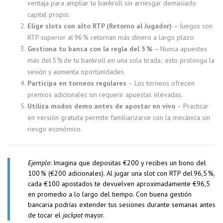
ventaja para ampliar tu bankroll sin arriesgar demasiado
capital propio.
Elige slots con alto RTP (Retorno al Jugador)
– Juegos con
RTP superior al 96 % retornan más dinero a largo plazo.
Gestiona tu banca con la regla del 5 %
– Nunca apuestes
más del 5 % de tu bankroll en una sola tirada; esto prolonga la
sesión y aumenta oportunidades.
Participa en torneos regulares
– Los torneos ofrecen
premios adicionales sin requerir apuestas elevadas.
Utiliza modos demo antes de apostar en vivo
– Practicar
en versión gratuita permite familiarizarse con la mecánica sin
riesgo económico.
Ejemplo
: Imagina que depositas €200 y recibes un bono del
100 % (€200 adicionales). Al jugar una slot con RTP del 96,5 %,
cada €100 apostados te devuelven aproximadamente €96,5
en promedio a lo largo del tiempo. Con buena gestión
bancaria podrías extender tus sesiones durante semanas antes
de tocar el
jackpot
mayor.