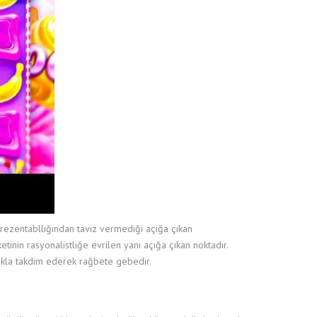
prezentabllığından taviz vermediği açığa çıkan
tinin rasyonalistliğe evrilen yanı açığa çıkan noktadır.
llıkla takdim ederek rağbete gebedir.