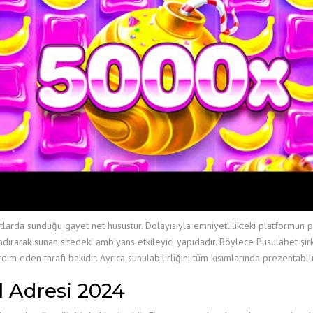
tlarda sunduğu gayet net husustur. Dolayısıyla emniyetlilikteki platformun 
ndırarak sunan sitedeki ambiyans etkileyici yapıdadır. Böylece Pusulabet şirke
dım eden tarafı bakidir. Ayrıca sunulabilirliğini tüm kısımlarında prezentab
l Adresi 2024