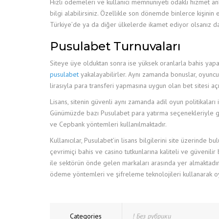
Hızlı ödemeleri ve kullanıcı memnuniyeti odaklı hizmet anla
bilgi alabilirsiniz. Özellikle son dönemde binlerce kişinin
Türkiye’de ya da diğer ülkelerde ikamet ediyor olsanız dah
Pusulabet Turnuvaları
Siteye üye olduktan sonra ise yüksek oranlarla bahis yapabi
pusulabet
yakalayabilirler. Aynı zamanda bonuslar, oyuncul
lirasıyla para transferi yapmasına uygun olan bet sitesi açık
Lisans, sitenin güvenli aynı zamanda adil oyun politikaları 
Günümüzde bazı Pusulabet para yatırma seçenekleriyle ge
ve Cepbank yöntemleri kullanılmaktadır.
Kullanıcılar, Pusulabet’in lisans bilgilerini site üzerinde b
çevrimiçi bahis ve casino tutkunlarına kaliteli ve güvenil
ile sektörün önde gelen markaları arasında yer almaktadır. 
ödeme yöntemleri ve şifreleme teknolojileri kullanarak oyu
Categories
! Без рубрики