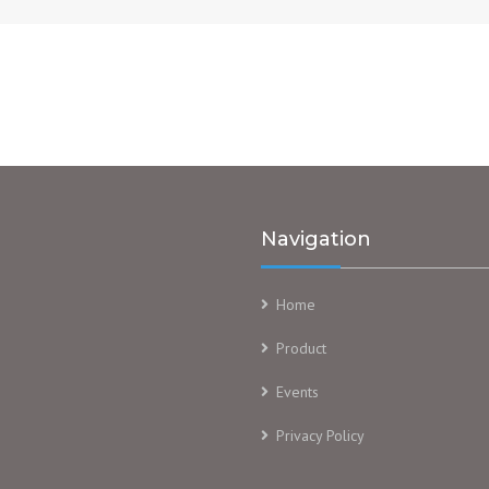
Navigation
Home
Product
Events
Privacy Policy