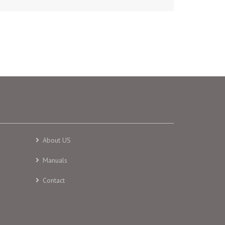
About US
Manuals
Contact