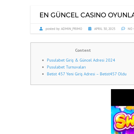
EN GÜNCEL CASINO OYUNLA
posted by:
ADMIN_PRIMO
APRIL 30, 2025
NO 
Content
Pusulabet Giriş & Güncel Adresi 2024
Pusulabet Turnuvaları
Betist 457 Yeni Giriş Adresi – Betist457 Oldu