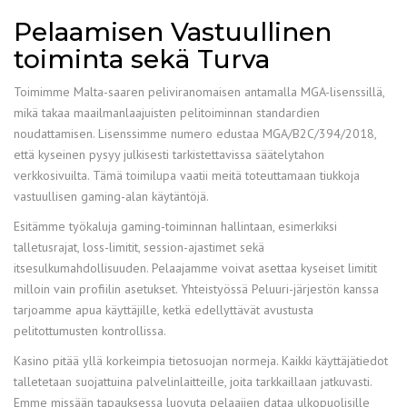
Pelaamisen Vastuullinen
toiminta sekä Turva
Toimimme Malta-saaren peliviranomaisen antamalla MGA-lisenssillä,
mikä takaa maailmanlaajuisten pelitoiminnan standardien
noudattamisen. Lisenssimme numero edustaa MGA/B2C/394/2018,
että kyseinen pysyy julkisesti tarkistettavissa säätelytahon
verkkosivuilta. Tämä toimilupa vaatii meitä toteuttamaan tiukkoja
vastuullisen gaming-alan käytäntöjä.
Esitämme työkaluja gaming-toiminnan hallintaan, esimerkiksi
talletusrajat, loss-limitit, session-ajastimet sekä
itsesulkumahdollisuuden. Pelaajamme voivat asettaa kyseiset limitit
milloin vain profiilin asetukset. Yhteistyössä Peluuri-järjestön kanssa
tarjoamme apua käyttäjille, ketkä edellyttävät avustusta
pelitottumusten kontrollissa.
Kasino pitää yllä korkeimpia tietosuojan normeja. Kaikki käyttäjätiedot
talletetaan suojattuina palvelinlaitteille, joita tarkkaillaan jatkuvasti.
Emme missään tapauksessa luovuta pelaajien dataa ulkopuolisille