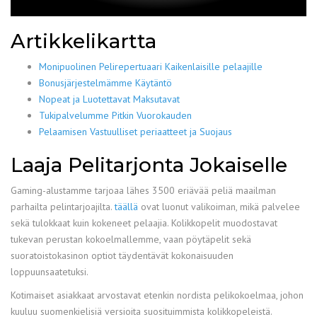
Artikkelikartta
Monipuolinen Pelirepertuaari Kaikenlaisille pelaajille
Bonusjärjestelmämme Käytäntö
Nopeat ja Luotettavat Maksutavat
Tukipalvelumme Pitkin Vuorokauden
Pelaamisen Vastuulliset periaatteet ja Suojaus
Laaja Pelitarjonta Jokaiselle
Gaming-alustamme tarjoaa lähes 3500 eriävää peliä maailman
parhailta pelintarjoajilta.
täällä
ovat luonut valikoiman, mikä palvelee
sekä tulokkaat kuin kokeneet pelaajia. Kolikkopelit muodostavat
tukevan perustan kokoelmallemme, vaan pöytäpelit sekä
suoratoistokasinon optiot täydentävät kokonaisuuden
loppuunsaatetuksi.
Kotimaiset asiakkaat arvostavat etenkin nordista pelikokoelmaa, johon
kuuluu suomenkielisiä versioita suosituimmista kolikkopeleistä.