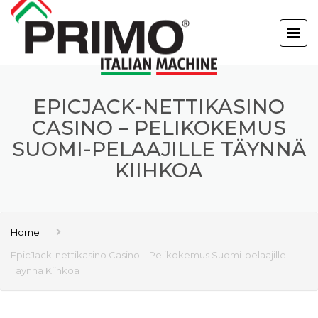
EPICJACK-NETTIKASINO
CASINO – PELIKOKEMUS
SUOMI-PELAAJILLE TÄYNNÄ
KIIHKOA
Home
EpicJack-nettikasino Casino – Pelikokemus Suomi-pelaajille
Täynnä Kiihkoa