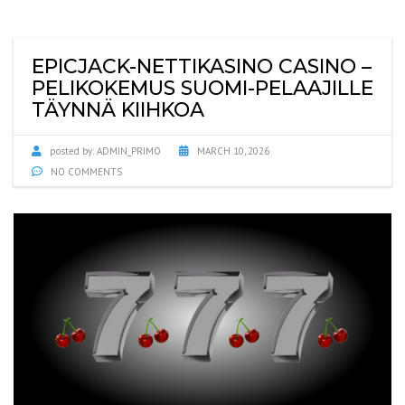
EPICJACK-NETTIKASINO CASINO –
PELIKOKEMUS SUOMI-PELAAJILLE
TÄYNNÄ KIIHKOA
posted by:
ADMIN_PRIMO
MARCH 10, 2026
NO COMMENTS