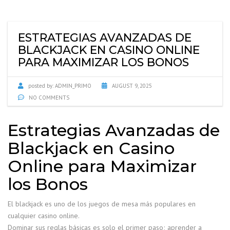
ESTRATEGIAS AVANZADAS DE
BLACKJACK EN CASINO ONLINE
PARA MAXIMIZAR LOS BONOS
posted by:
ADMIN_PRIMO
AUGUST 9, 2025
NO COMMENTS
Estrategias Avanzadas de
Blackjack en Casino
Online para Maximizar
los Bonos
El blackjack es uno de los juegos de mesa más populares en
cualquier casino online.
Dominar sus reglas básicas es solo el primer paso; aprender a