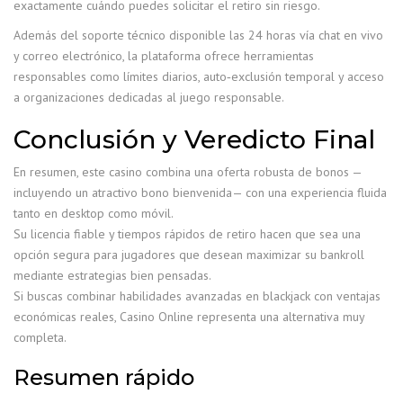
exactamente cuándo puedes solicitar el retiro sin riesgo.
Además del soporte técnico disponible las 24 horas vía chat en vivo
y correo electrónico, la plataforma ofrece herramientas
responsables como límites diarios, auto‑exclusión temporal y acceso
a organizaciones dedicadas al juego responsable.
Conclusión y Veredicto Final
En resumen, este casino combina una oferta robusta de bonos —
incluyendo un atractivo bono bienvenida— con una experiencia fluida
tanto en desktop como móvil.
Su licencia fiable y tiempos rápidos de retiro hacen que sea una
opción segura para jugadores que desean maximizar su bankroll
mediante estrategias bien pensadas.
Si buscas combinar habilidades avanzadas en blackjack con ventajas
económicas reales, Casino Online representa una alternativa muy
completa.
Resumen rápido