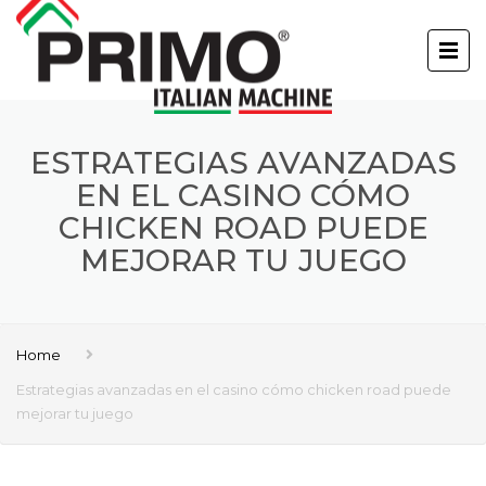
ESTRATEGIAS AVANZADAS
EN EL CASINO CÓMO
CHICKEN ROAD PUEDE
MEJORAR TU JUEGO
Home
Estrategias avanzadas en el casino cómo chicken road puede
mejorar tu juego