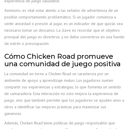
experiencia de juego saludable.
Asimismo, es vital estar atento a las señales de advertencia de un
posible comportamiento problemático. Si un jugador comienza a
sentir ansiedad o presión al jugar, es un indicador de que quizás sea
necesario tomar un descanso. La clave es recordar que el objetivo
principal del juego es divertirse, y no debe convertirse en una fuente
de estrés o preocupación.
Cómo Chicken Road promueve
una comunidad de juego positiva
La comunidad en torno a Chicken Road se caracteriza por un
ambiente de apoyo y aprendizaje mutuo. Los jugadores suelen
compartir sus experiencias y estrategias, lo que fomenta un sentido
de camaradería. Esta interacción no solo mejora la experiencia de
juego, sino que también permite que los jugadores se ayuden unos a
otros a identificar las mejores prácticas para maximizar sus
ganancias.
Además, Chicken Road tiene políticas de juego responsable que