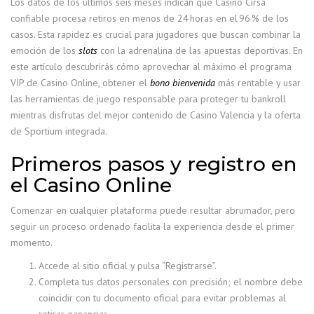
Los datos de los últimos seis meses indican que Casino Cirsa
confiable procesa retiros en menos de 24 horas en el 96 % de los
casos. Esta rapidez es crucial para jugadores que buscan combinar la
emoción de los
slots
con la adrenalina de las apuestas deportivas. En
este artículo descubrirás cómo aprovechar al máximo el programa
VIP de Casino Online, obtener el
bono bienvenida
más rentable y usar
las herramientas de juego responsable para proteger tu bankroll
mientras disfrutas del mejor contenido de Casino Valencia y la oferta
de Sportium integrada.
Primeros pasos y registro en
el Casino Online
Comenzar en cualquier plataforma puede resultar abrumador, pero
seguir un proceso ordenado facilita la experiencia desde el primer
momento.
Accede al sitio oficial y pulsa “Registrarse”.
Completa tus datos personales con precisión; el nombre debe
coincidir con tu documento oficial para evitar problemas al