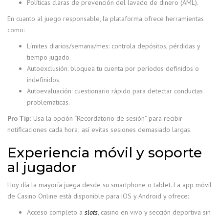
Políticas claras de prevención del lavado de dinero (AML).
En cuanto al juego responsable, la plataforma ofrece herramientas
como:
Límites diarios/semana/mes: controla depósitos, pérdidas y
tiempo jugado.
Autoexclusión: bloquea tu cuenta por períodos definidos o
indefinidos.
Autoevaluación: cuestionario rápido para detectar conductas
problemáticas.
Pro Tip:
Usa la opción “Recordatorio de sesión” para recibir
notificaciones cada hora; así evitas sesiones demasiado largas.
Experiencia móvil y soporte
al jugador
Hoy día la mayoría juega desde su smartphone o tablet. La app móvil
de Casino Online está disponible para iOS y Android y ofrece:
Acceso completo a
slots
, casino en vivo y sección deportiva sin