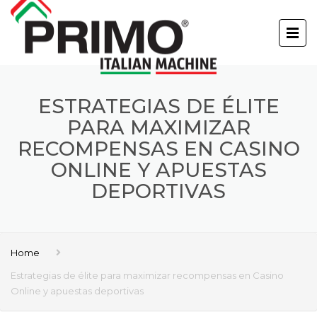
ESTRATEGIAS DE ÉLITE
PARA MAXIMIZAR
RECOMPENSAS EN CASINO
ONLINE Y APUESTAS
DEPORTIVAS
Home
Estrategias de élite para maximizar recompensas en Casino
Online y apuestas deportivas