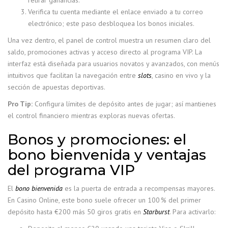
retirar ganancias.
Verifica tu cuenta mediante el enlace enviado a tu correo
electrónico; este paso desbloquea los bonos iniciales.
Una vez dentro, el panel de control muestra un resumen claro del
saldo, promociones activas y acceso directo al programa VIP. La
interfaz está diseñada para usuarios novatos y avanzados, con menús
intuitivos que facilitan la navegación entre
slots
, casino en vivo y la
sección de apuestas deportivas.
Pro Tip:
Configura límites de depósito antes de jugar; así mantienes
el control financiero mientras exploras nuevas ofertas.
Bonos y promociones: el
bono bienvenida y ventajas
del programa VIP
El
bono bienvenida
es la puerta de entrada a recompensas mayores.
En Casino Online, este bono suele ofrecer un 100 % del primer
depósito hasta €200 más 50 giros gratis en
Starburst
. Para activarlo: