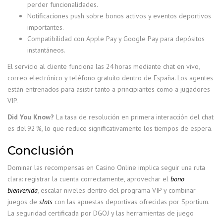
perder funcionalidades.
Notificaciones push sobre bonos activos y eventos deportivos
importantes.
Compatibilidad con Apple Pay y Google Pay para depósitos
instantáneos.
El servicio al cliente funciona las 24 horas mediante chat en vivo,
correo electrónico y teléfono gratuito dentro de España. Los agentes
están entrenados para asistir tanto a principiantes como a jugadores
VIP.
Did You Know?
La tasa de resolución en primera interacción del chat
es del 92 %, lo que reduce significativamente los tiempos de espera.
Conclusión
Dominar las recompensas en Casino Online implica seguir una ruta
clara: registrar la cuenta correctamente, aprovechar el
bono
bienvenida
, escalar niveles dentro del programa VIP y combinar
juegos de
slots
con las apuestas deportivas ofrecidas por Sportium.
La seguridad certificada por DGOJ y las herramientas de juego