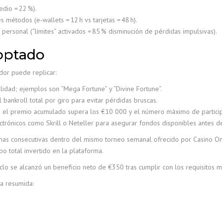
edio = 22 %).
s métodos (e‑wallets = 12 h vs tarjetas = 48 h).
 personal (“límites” activados = 85 % disminución de pérdidas impulsivas).
optado
dor puede replicar:
lidad; ejemplos son “Mega Fortune” y “Divine Fortune”.
ankroll total por giro para evitar pérdidas bruscas.
 el premio acumulado supera los €10 000 y el número máximo de participa
rónicos como Skrill o Neteller para asegurar fondos disponibles antes de
nas consecutivas dentro del mismo torneo semanal ofrecido por Casino O
o total invertido en la plataforma.
clo se alcanzó un beneficio neto de €350 tras cumplir con los requisitos 
la resumida: