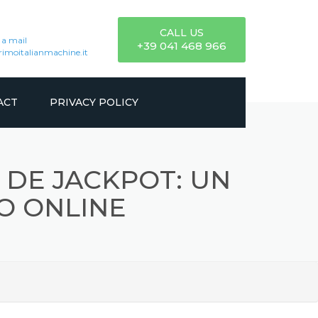
CALL US
 a mail
+39 041 468 966
imoitalianmachine.it
ACT
PRIVACY POLICY
DE JACKPOT: UN
O ONLINE