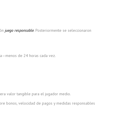
ión
juego responsable
. Posteriormente se seleccionaron
orma—menos de 24 horas cada vez.
era valor tangible para el jugador medio.
bre bonos, velocidad de pagos y medidas responsables