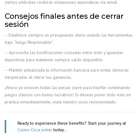
ciertos umbrales recibirás invitaciones automáticas vía email.
Consejos finales antes de cerrar
sesión
– Establece siempre un presupuesto diario usando las herramientas
bajo “Juego Responsable”.
– Aprovecha las bonificaciones cruzadas entre slots y apuestas
deportivas para mantener siempre saldo disponible.
– Mantén actualizada tu información bancaria para evitar demoras
inesperadas al retirar tus ganancias.
¡Ahora ya conoces todas las piezas clave para triunfar combinando
juegos clásicos con bonos lucrativos! Si deseas poner todo esto en
práctica inmediatamente, visita nuestro socio recomendado:
Ready to experience these benefits? Start your journey at
Casino Cirsa poker
today…