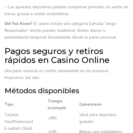
– Las apuestas deportivas pueden compensar períodos sin suerte en
mesas gracias a cuotas competitivas.
Did You Know?
El casino incluye una categoría llamada “Juego
Responsable” donde puedes establecer límites diarios o
autolimitación temporal directamente desde tu panel personal.
Pagos seguros y retiros
rápidos en Casino Online
Una parte esencial es confiar plenamente en los procesos
financieros del sitio.
Métodos disponibles
Tiempo
Tipo
Comentario
estimado
Tarjetas
Ideal para depósitos
≤48h
Visa/Mastercard
grandes
E‑wallets (Skrill,
<24h
Retiros casi instantáneos