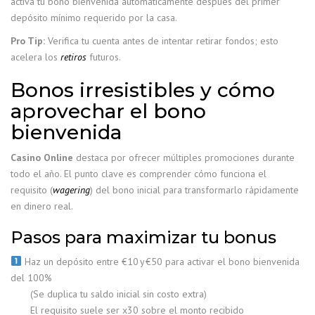
activa tu bono bienvenida automáticamente después del primer
depósito mínimo requerido por la casa.
Pro Tip:
Verifica tu cuenta antes de intentar retirar fondos; esto
acelera los
retiros
futuros.
Bonos irresistibles y cómo
aprovechar el bono
bienvenida
Casino Online
destaca por ofrecer múltiples promociones durante
todo el año. El punto clave es comprender cómo funciona el
requisito (
wagering
) del bono inicial para transformarlo rápidamente
en dinero real.
Pasos para maximizar tu bonus
Haz un depósito entre €10 y €50 para activar el bono bienvenida
del 100%
​ (Se duplica tu saldo inicial sin costo extra)
​ El requisito suele ser x30 sobre el monto recibido