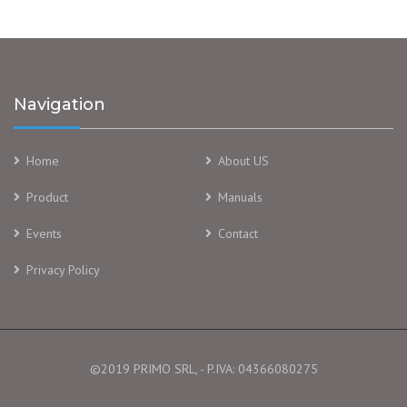
Navigation
Home
About US
Product
Manuals
Events
Contact
Privacy Policy
©2019 PRIMO SRL, - P.IVA: 04366080275