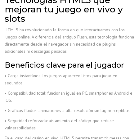
Tecnologías HTML5 que
mejoran tu juego en vivo y
slots
HTML5 ha revolucionado la forma en que interactuamos con los
juegos online. A diferencia del antiguo Flash, esta tecnología funciona
directamente desde el navegador sin necesidad de plugins
adicionales ni descargas pesadas.
Beneficios clave para el jugador
• Carga instantánea: los juegos aparecen listos para jugar en
segundos.
• Compatibilidad total: funcionan igual en PC, smartphones Android e
iOS.
• Gráficos fluidos: animaciones a alta resolución sin lag perceptible.
• Seguridad reforzada: aislamiento del código que reduce
vulnerabilidades.
En el caso del casino en vivo, HTML5 permite transmitir mesas con