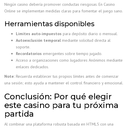
Ningún casino debería promover conductas riesgosas. En Casino
Online se implementan medidas claras para fomentar el juego sano.
Herramientas disponibles
Límites auto‑impuestos
para depósito diario o mensual.
Autoexclusión temporal
mediante solicitud directa al
soporte.
Recordatorios
emergentes sobre tiempo jugado.
Acceso a organizaciones como Jugadores Anónimos mediante
enlaces dedicados.
Note:
Recuerda establecer tus propios límites antes de comenzar
una sesión; esto ayuda a mantener el control financiero y emocional.
Conclusión: Por qué elegir
este casino para tu próxima
partida
Al combinar una plataforma robusta basada en HTML5 con una