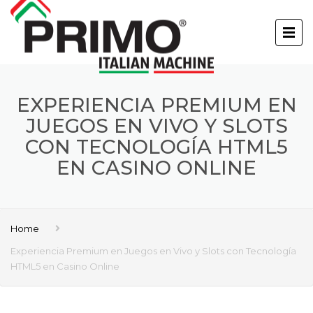
EXPERIENCIA PREMIUM EN
JUEGOS EN VIVO Y SLOTS
CON TECNOLOGÍA HTML5
EN CASINO ONLINE
Home
Experiencia Premium en Juegos en Vivo y Slots con Tecnología
HTML5 en Casino Online