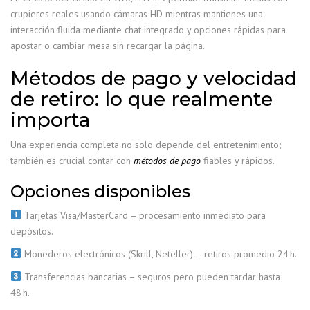
crupieres reales usando cámaras HD mientras mantienes una
interacción fluida mediante chat integrado y opciones rápidas para
apostar o cambiar mesa sin recargar la página.
Métodos de pago y velocidad
de retiro: lo que realmente
importa
Una experiencia completa no solo depende del entretenimiento;
también es crucial contar con
métodos de pago
fiables y rápidos.
Opciones disponibles
Tarjetas Visa/MasterCard – procesamiento inmediato para
depósitos.
Monederos electrónicos (Skrill, Neteller) – retiros promedio 24 h.
Transferencias bancarias – seguros pero pueden tardar hasta
48 h.