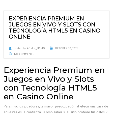
EXPERIENCIA PREMIUM EN
JUEGOS EN VIVO Y SLOTS CON
TECNOLOGÍA HTML5 EN CASINO
ONLINE
posted by:
ADMIN_PRIMO
OCTOBER 20, 2025
NO COMMENTS
Experiencia Premium en
Juegos en Vivo y Slots
con Tecnología HTML5
en Casino Online
Para muchos jugadores, la mayor preocupación al elegir una casa de
apuestas es la confianza. ¿Cómo saber si el sitio protege tus datos y