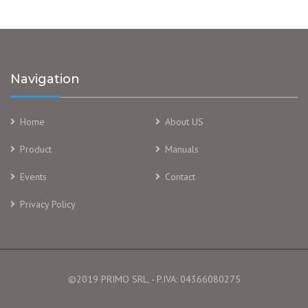
Navigation
Home
About US
Product
Manuals
Events
Contact
Privacy Policy
©2019 PRIMO SRL, - P.IVA: 04366080275