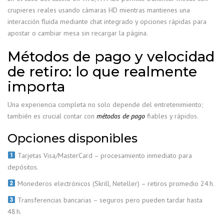
crupieres reales usando cámaras HD mientras mantienes una
interacción fluida mediante chat integrado y opciones rápidas para
apostar o cambiar mesa sin recargar la página.
Métodos de pago y velocidad
de retiro: lo que realmente
importa
Una experiencia completa no solo depende del entretenimiento;
también es crucial contar con
métodos de pago
fiables y rápidos.
Opciones disponibles
Tarjetas Visa/MasterCard – procesamiento inmediato para
depósitos.
Monederos electrónicos (Skrill, Neteller) – retiros promedio 24 h.
Transferencias bancarias – seguros pero pueden tardar hasta
48 h.