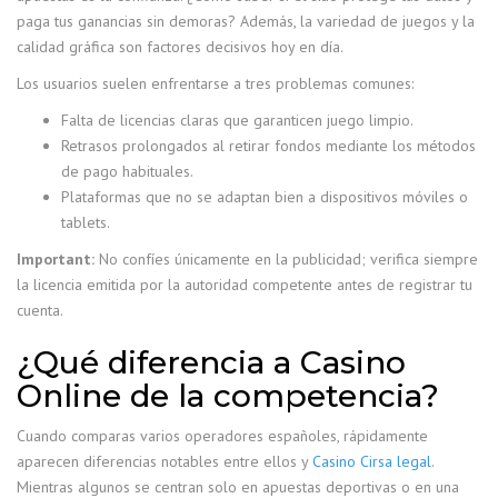
paga tus ganancias sin demoras? Además, la variedad de juegos y la
calidad gráfica son factores decisivos hoy en día.
Los usuarios suelen enfrentarse a tres problemas comunes:
Falta de licencias claras que garanticen juego limpio.
Retrasos prolongados al retirar fondos mediante los métodos
de pago habituales.
Plataformas que no se adaptan bien a dispositivos móviles o
tablets.
Important:
No confíes únicamente en la publicidad; verifica siempre
la licencia emitida por la autoridad competente antes de registrar tu
cuenta.
¿Qué diferencia a Casino
Online de la competencia?
Cuando comparas varios operadores españoles, rápidamente
aparecen diferencias notables entre ellos y
Casino Cirsa legal
.
Mientras algunos se centran solo en apuestas deportivas o en una