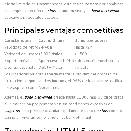
oferta limitada de tragamonedas, este casino destaca por combinar
una amplia selección de
slots
, casino en vivo y un
bono bienvenida
atractivo sin requisitos ocultos.
Principales ventajas competitivas
Característica
Casino Online
Otros operadores
Velocidad de retiro
24‑48 h
Hasta 72 h
Variedad de juegos
+3 000 títulos
< 1 500
Soporte móvil
App nativa + HTML5
Solo versión móvil básica
Licencia española
DGOJ + Malta
Variable
Los jugadores valoran especialmente la rapidez del proceso de
extracción; según estudios internos, el 96 % de los usuarios califica
este aspecto como “excelente”.
Además, el
bono bienvenida
ofrece hasta €1 000 más 50 giros gratis
al iniciar sesión por primera vez, sin condiciones excesivas de
wagering
. Esto permite disfrutar rápidamente tanto de
slots
como del
casino en vivo sin comprometer el bankroll inicial.