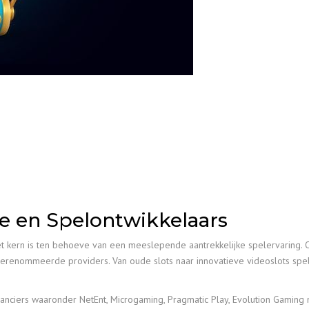
ie en Spelontwikkelaars
et kern is ten behoeve van een meeslepende aantrekkelijke spelervaring. 
erenommeerde providers. Van oude slots naar innovatieve videoslots spe
nciers waaronder NetEnt, Microgaming, Pragmatic Play, Evolution Gaming