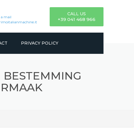
CALL US
 a mail
+39 041 468 966
imoitalianmachine.it
ACT
PRIVACY POLICY
E BESTEMMING
ERMAAK