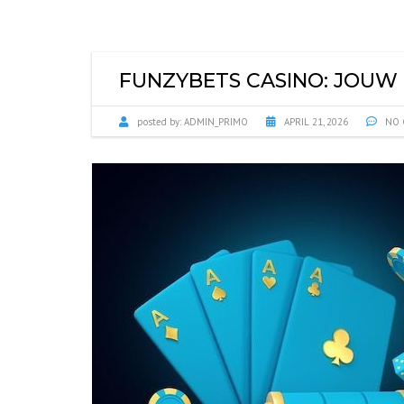
FUNZYBETS CASINO: JOUW
posted by:
ADMIN_PRIMO
APRIL 21, 2026
NO 