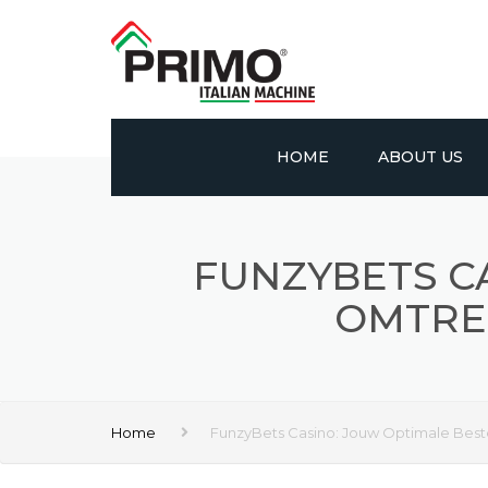
HOME
ABOUT US
PROFILE
FUNZYBETS C
VISION AND MIS
OMTRE
CERTIFICATES
Home
FunzyBets Casino: Jouw Optimale Bes