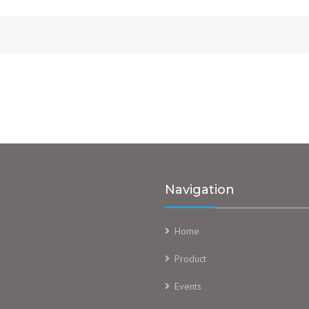
Navigation
Home
Product
Events