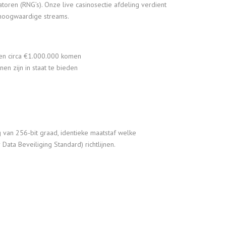
ren (RNG’s). Onze live casinosectie afdeling verdient
r hoogwaardige streams.
ven circa €1.000.000 komen
n zijn in staat te bieden
 van 256-bit graad, identieke maatstaf welke
ata Beveiliging Standard) richtlijnen.