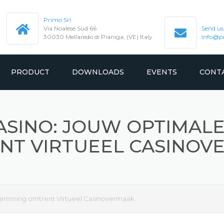
Primo Srl
Via Noalese Sud 66
Send us
30030 Mellaredo di Pianiga, (VE) Italy
info@pr
PRODUCT
DOWNLOADS
EVENTS
CONT
GEARED
MANUAL
ASINO: JOUW OPTIMAL
SION
GEARLESS
CATALOGUE
NT VIRTUEEL CASINOV
TEST REPORT
temming omtrent Virtueel Casinovermaak