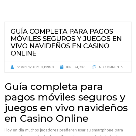
GUÍA COMPLETA PARA PAGOS
MÓVILES SEGUROS Y JUEGOS EN
VIVO NAVIDEÑOS EN CASINO
ONLINE
posted by:
ADMIN_PRIMO
JUNE 24, 2025
NO COMMENTS
Guía completa para
pagos móviles seguros y
juegos en vivo navideños
en Casino Online
Hoy en día muchos jugadores prefieren usar su smartphone para