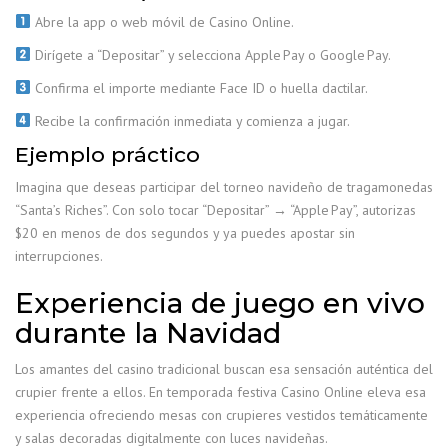
Abre la app o web móvil de Casino Online.
Dirígete a “Depositar” y selecciona Apple Pay o Google Pay.
Confirma el importe mediante Face ID o huella dactilar.
Recibe la confirmación inmediata y comienza a jugar.
Ejemplo práctico
Imagina que deseas participar del torneo navideño de tragamonedas
“Santa’s Riches”. Con solo tocar “Depositar” → “Apple Pay”, autorizas
$20 en menos de dos segundos y ya puedes apostar sin
interrupciones.
Experiencia de juego en vivo
durante la Navidad
Los amantes del casino tradicional buscan esa sensación auténtica del
crupier frente a ellos. En temporada festiva Casino Online eleva esa
experiencia ofreciendo mesas con crupieres vestidos temáticamente
y salas decoradas digitalmente con luces navideñas.