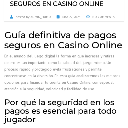
SEGUROS EN CASINO ONLINE
posted by:
ADMIN_PRIMO
MAY 22, 2025
NO COMMENTS
Guía definitiva de pagos
seguros en Casino Online
En el mundo del juego digital la forma en que ingresas y retiras
dinero es tan importante como la calidad del juego mismo. Un
proceso rápido y protegido evita frustraciones y permite
concentrarse en la diversión. En esta guía analizaremos las mejores
opciones para financiar tu cuenta en Casino Online, con especial
atención a la seguridad, velocidad y facilidad de uso.
Por qué la seguridad en los
pagos es esencial para todo
jugador