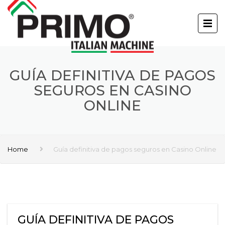
GUÍA DEFINITIVA DE PAGOS
SEGUROS EN CASINO
ONLINE
Home
Guía definitiva de pagos seguros en Casino Online
GUÍA DEFINITIVA DE PAGOS